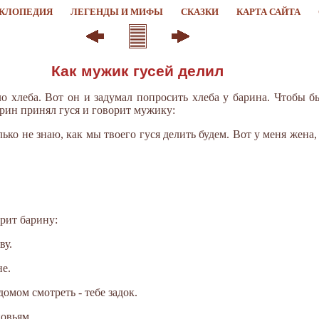
КЛОПЕДИЯ
ЛЕГЕНДЫ И МИФЫ
СКАЗКИ
КАРТА САЙТА
Как мужик гусей делил
о хлеба. Вот он и задумал попросить хлеба у барина. Чтобы бы
арин принял гуся и говорит мужику:
олько не знаю, как мы твоего гуся делить будем. Вот у меня жена,
орит барину:
ву.
не.
а домом смотреть - тебе задок.
новьям.