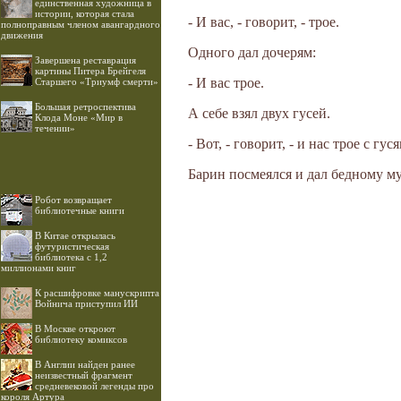
единственная художница в
истории, которая стала
- И вас, - говорит, - трое.
полноправным членом авангардного
движения
Одного дал дочерям:
Завершена реставрация
картины Питера Брейгеля
- И вас трое.
Старшего «Триумф смерти»
Большая ретроспектива
А себе взял двух гусей.
Клода Моне «Мир в
течении»
- Вот, - говорит, - и нас трое с гус
Барин посмеялся и дал бедному му
Робот возвращает
библиотечные книги
В Китае открылась
футуристическая
библиотека с 1,2
миллионами книг
К расшифровке манускрипта
Войнича приступил ИИ
В Москве откроют
библиотеку комиксов
В Англии найден ранее
неизвестный фрагмент
средневековой легенды про
короля Артура