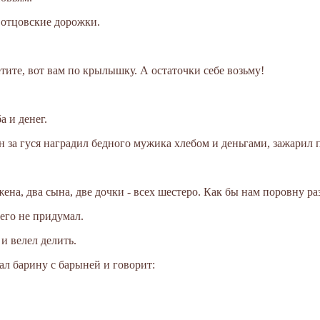
ь отцовские дорожки.
летите, вот вам по крылышку. А остаточки себе возьму!
а и денег.
 за гуся наградил бедного мужика хлебом и деньгами, зажарил п
 жена, два сына, две дочки - всех шестеро. Как бы нам поровну р
его не придумал.
и велел делить.
ал барину с барыней и говорит: