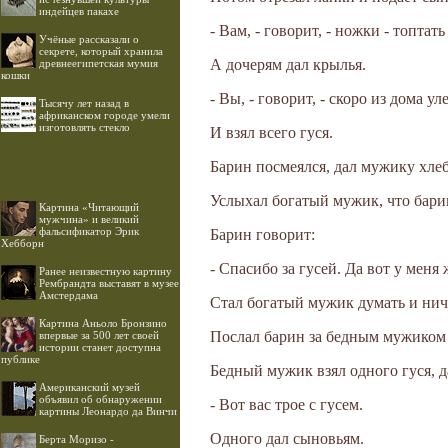
индейцев пакахе
- Вам, - говорит, - ножки - топтат
Учёные рассказали о
секрете, который хранила
А дочерям дал крылья.
древнеегипетская мумия
кошки
- Вы, - говорит, - скоро из дома у
Тысячу лет назад в
африканском городе умели
изготовлять стекло
И взял всего гуся.
Барин посмеялся, дал мужику хлеб
Услыхал богатый мужик, что барин
Картина «Читающий
мужчина» и великий
фальсификатор Эрик
Барин говорит:
Хебборн
- Спасибо за гусей. Да вот у меня
Ранее неизвестную картину
Рембрандта выставят в музее
Амстердама
Стал богатый мужик думать и нич
Картина Аньоло Бронзино
Послал барин за бедным мужиком 
впервые за 500 лет своей
истории станет доступна
публике
Бедный мужик взял одного гуся, д
Американский музей
объявил об обнаружении
- Вот вас трое с гусем.
картины Леонардо да Винчи
Одного дал сыновьям.
Берта Моризо -