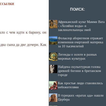
ССЫЛКИ
ПОИСК:
Африканский культ Мамми Вата
- «Хозяйки воды» и
заклинательницы змей
ло с чем идти к барину, он
Фольклор аборигенов отражает
изменения очертаний материка
 два сына да две дочери. Как
за 10 тысячелетий
Легенды о золоте в разных
мировых культурах
Найдена скульптурная голова
древней богини в британском
городе
Как простые люди становились
небожителями
В турецких «вратах ада» нашли
Цербера