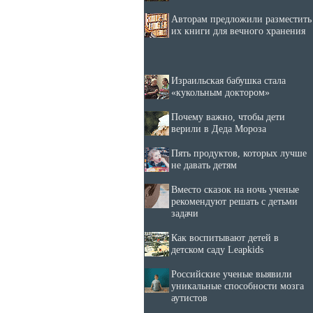
Авторам предложили разместить
их книги для вечного хранения
Израильская бабушка стала
«кукольным доктором»
Почему важно, чтобы дети
верили в Деда Мороза
Пять продуктов, которых лучше
не давать детям
Вместо сказок на ночь ученые
рекомендуют решать с детьми
задачи
Как воспитывают детей в
детском саду Leapkids
Российские ученые выявили
уникальные способности мозга
аутистов