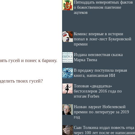
Пятнадцать невероятных фактов
о божественном пантеоне
ацтеков
Комикс впервые в истории
попал в лонг-лист Букеровской
премии
Издана неизвестная сказка
Марка Твена
ять гусей и понес к барину.
В продажу поступила первая
книга, написанная ИИ
азделить твоих гусей?
Топовая «двадцатка»
бестселлеров 2016 года по
итогам Forbes
Назван лауреат Нобелевской
премии по литературе за 2019
год
Сын Толкина издал повесть отца
через 100 лет после ее написания