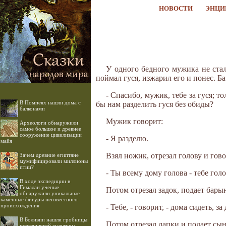
НОВОСТИ
ЭНЦИ
У одного бедного мужика не стал
поймал гуся, изжарил его и понес. Б
- Спасибо, мужик, тебе за гуся; т
В Помпеях нашли дома с
бы нам разделить гуся без обиды?
балконами
Мужик говорит:
Археологи обнаружили
самое большое и древнее
сооружение цивилизации
- Я разделю.
майя
Взял ножик, отрезал голову и гов
Зачем древние египтяне
мумифицировали миллионы
птиц?
- Ты всему дому голова - тебе голо
В ходе экспедиции в
Гималаи ученые
Потом отрезал задок, подает бары
обнаружили уникальные
каменные фигуры неизвестного
происхождения
- Тебе, - говорит, - дома сидеть, з
В Боливии нашли гробницы
Потом отрезал лапки и подает сы
исчезнувшей культуры