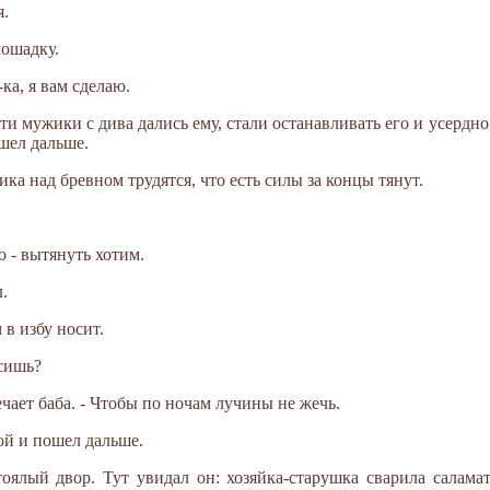
я.
лошадку.
ка, я вам сделаю.
ти мужики с дива дались ему, стали останавливать его и усердно
ошел дальше.
ка над бревном трудятся, что есть силы за концы тянут.
ко - вытянуть хотим.
.
 в избу носит.
осишь?
вечает баба. - Чтобы по ночам лучины не жечь.
ой и пошел дальше.
оялый двор. Тут увидал он: хозяйка-старушка сварила саламат