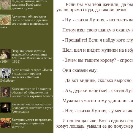
Лидары помогли найти в
- Если бы мы тебя женили, да был
джунглях Камбоджи
древние храмы
упало прямо сюда, да таково резко!
Археологи обнаружили
- Ну, - сказал Лутоня, - исполать в
самое большое и древнее
сооружение цивилизации
майя
Потом взял свою шапку в охапку 
- Прощайте! Если я найду кого глуп
Шел, шел и видит: мужики на избу
Открыта новая картина
выдающейся художницы
XVII века Микаэлины Вотье
- Зачем вы тащите корову? - спрос
(1604 – 1689)
Они сказали ему:
В столичной галерее «Наши
художники» прошла
выставка «Цветной
- Да вот видишь, сколько выросло 
Вейсберг»
Коллекционер из Голландии
- Ах, дураки набитые! - сказал Лут
объявил об обнаружении
неизвестной картины Климта
Мужики ужасно тому удивились и 
Ранее неизвестную картину
Рембрандта выставят в музее
- Нет, - сказал Лутоня, - у меня т
Амстердама
Бактерии могут повреждать
И пошел дальше. Вот в одном селе
и защищать старинные
хомут лошадь, умаяли ее до полусмер
картины