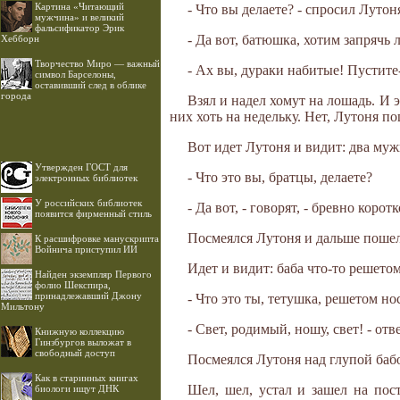
Картина «Читающий
- Что вы делаете? - спросил Лутон
мужчина» и великий
фальсификатор Эрик
- Да вот, батюшка, хотим запрячь 
Хебборн
Творчество Миро — важный
- Ах вы, дураки набитые! Пустите-
символ Барселоны,
оставивший след в облике
города
Взял и надел хомут на лошадь. И э
них хоть на недельку. Нет, Лутоня п
Вот идет Лутоня и видит: два мужи
Утвержден ГОСТ для
- Что это вы, братцы, делаете?
электронных библиотек
У российских библиотек
- Да вот, - говорят, - бревно корот
появится фирменный стиль
Посмеялся Лутоня и дальше пошел
К расшифровке манускрипта
Войнича приступил ИИ
Идет и видит: баба что-то решетом
Найден экземпляр Первого
фолио Шекспира,
принадлежавший Джону
- Что это ты, тетушка, решетом н
Мильтону
- Свет, родимый, ношу, свет! - от
Книжную коллекцию
Гинзбургов выложат в
свободный доступ
Посмеялся Лутоня над глупой баб
Как в старинных книгах
Шел, шел, устал и зашел на пост
биологи ищут ДНК