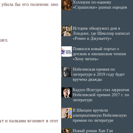
Хэллоуин по-нашему
а убила бы его поленом: оно
«Страшилки» разных народов
Историк обнаружил дом в
Лондоне, где Шекспир написал
«Ромео и Джульетту»
ушел.
Появился новый портал о
детском и юношеском чтении
«Хочу читать»
Нобелевская премия по
литературе в 2019 году будет
вручена дважды
Кадзуо Исигуро стал лауреатом
Нобелевской премии 2017 г. по
литературе
В Швеции вручили
альтернативную Нобелевскую
премию по литературе
ут и палками вгоняют в этот
Новый роман Хан Ган