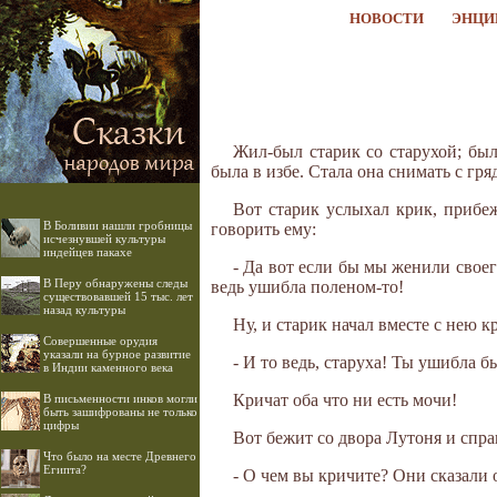
НОВОСТИ
ЭНЦИ
Жил-был старик со старухой; был
была в избе. Стала она снимать с гря
Вот старик услыхал крик, прибеж
В Боливии нашли гробницы
говорить ему:
исчезнувшей культуры
индейцев пакахе
- Да вот если бы мы женили своег
В Перу обнаружены следы
ведь ушибла поленом-то!
существовавшей 15 тыс. лет
назад культуры
Ну, и старик начал вместе с нею кр
Совершенные орудия
указали на бурное развитие
- И то ведь, старуха! Ты ушибла бы
в Индии каменного века
Кричат оба что ни есть мочи!
В письменности инков могли
быть зашифрованы не только
цифры
Вот бежит со двора Лутоня и спра
Что было на месте Древнего
Египта?
- О чем вы кричите? Они сказали 