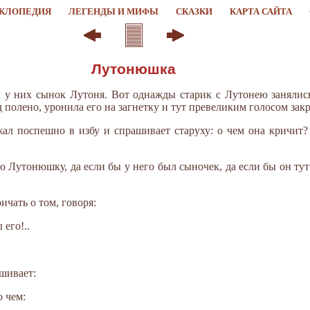
КЛОПЕДИЯ
ЛЕГЕНДЫ И МИФЫ
СКАЗКИ
КАРТА САЙТА
Лутонюшка
 у них сынок Лутоня. Вот однажды старик с Лутонею занялись 
д полено, уронила его на загнетку и тут превеликим голосом зак
ал поспешно в избу и спрашивает старуху: о чем она кричит? 
о Лутонюшку, да если бы у него был сыночек, да если бы он тут 
ичать о том, говоря:
 его!..
шивает:
о чем: