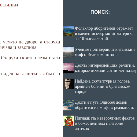
ССЫЛКИ
ПОИСК:
Фольклор аборигенов отражает
изменения очертаний материка
за 10 тысячелетий
чем-то на дворе, а старуха
ричала и завопила.
Ученые подтвердили китайский
миф о Великом потопе
Старуха сквозь слезы стала
Десять интереснейших религий,
которые исчезли сотни лет назад
сидел на загнетке - я бы его
Найдена скульптурная голова
древней богини в британском
городе
Долгий путь Одиссея домой
обратится из мифа в реальность
Пятнадцать невероятных фактов
о божественном пантеоне
ацтеков