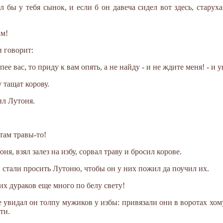
 бы у тебя сынок, и если б он давеча сидел вот здесь, старух
ам!
и говорит:
ее вас, то приду к вам опять, а не найду - и не ждите меня! - и 
 тащат корову.
ил Лутоня.
там травы-то!
оня, взял залез на избу, сорвал траву и бросил корове.
стали просить Лутоню, чтобы он у них пожил да поучил их.
аких дураков еще много по белу свету!
 увидал он толпу мужиков у избы: привязали они в воротах хом
ти.