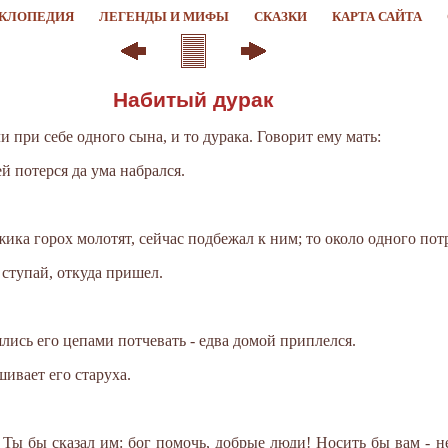
КЛОПЕДИЯ
ЛЕГЕНДЫ И МИФЫ
СКАЗКИ
КАРТА САЙТА
Набитый дурак
 при себе одного сына, и то дурака. Говорит ему мать:
й потерся да ума набрался.
ика горох молотят, сейчас подбежал к ним; то около одного потр
- ступай, откуда пришел.
ись его цепами потчевать - едва домой приплелся.
шивает его старуха.
 Ты бы сказал им: бог помочь, добрые люди! Носить бы вам - не