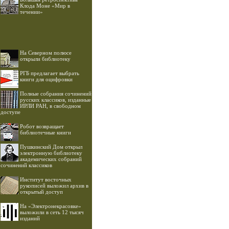
Клода Моне «Мир в
течении»
На Северном полюсе
открыли библиотеку
РГБ предлагает выбрать
книги для оцифровки
Полные собрания сочинений
русских классиков, изданные
ИРЛИ РАН, в свободном
доступе
Робот возвращает
библиотечные книги
Пушкинский Дом открыл
электронную библиотеку
академических собраний
сочинений классиков
Институт восточных
рукописей выложил архив в
открытый доступ
На «Электронекрасовке»
выложили в сеть 12 тысяч
изданий