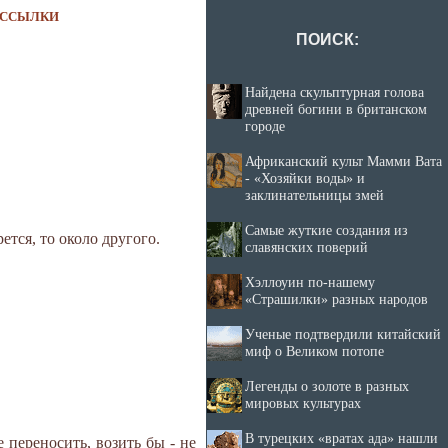
ССЫЛКИ
ПОИСК:
Найдена скульптурная голова
древней богини в британском
городе
Африканский культ Мамми Вата
- «Хозяйки воды» и
заклинательницы змей
Самые жуткие создания из
ется, то около другого.
славянских поверий
Хэллоуин по-нашему
«Страшилки» разных народов
Ученые подтвердили китайский
миф о Великом потопе
Легенды о золоте в разных
мировых культурах
В турецких «вратах ада» нашли
 переносить, возить бы - не