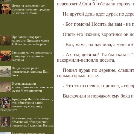
перевозить! Они б тебе дали гороху;
История косметики: от
древнеегипетских средств
до каталога Avon
На другой день идет дурак по дер
- Бог помочь! Носить бы вам - не 
Опять его избили; воротился он д
Пропавший портрет
молодого Диккенса через
- Вот, мама, ты научила, а меня из
150 лет нашли в Африке
Бактерии могут повреждать
- Ах ты, дитятко! Ты бы сказал: 
и защищать старинные
накормили-напоили досыта.
картины
Найдены два ранее
Пошел дурак по деревне, слышит 
неизвестных рисунка Ван
горько-горько плачет.
Гога
В сеть выложили
- Что это за невежа пришел, - гово
коллекционные экспонаты из
музея Метрополитен
Выскочили и порядком ему бока п
Арт-дилер Ян Сикс объявил,
что обнаружил ранее
неизвестную картину
Рембрандта
Коллекционер из Голландии
объявил об обнаружении
неизвестной картины Климта
Большая ретроспектива