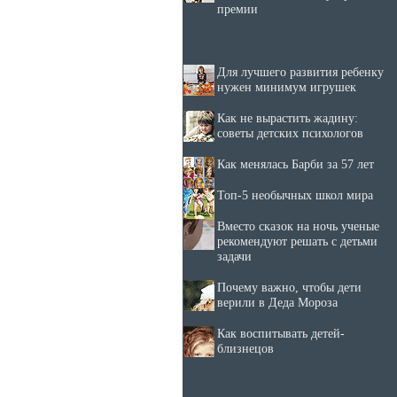
премии
Для лучшего развития ребенку
нужен минимум игрушек
Как не вырастить жадину:
советы детских психологов
Как менялась Барби за 57 лет
Топ-5 необычных школ мира
Вместо сказок на ночь ученые
рекомендуют решать с детьми
задачи
Почему важно, чтобы дети
верили в Деда Мороза
Как воспитывать детей-
близнецов