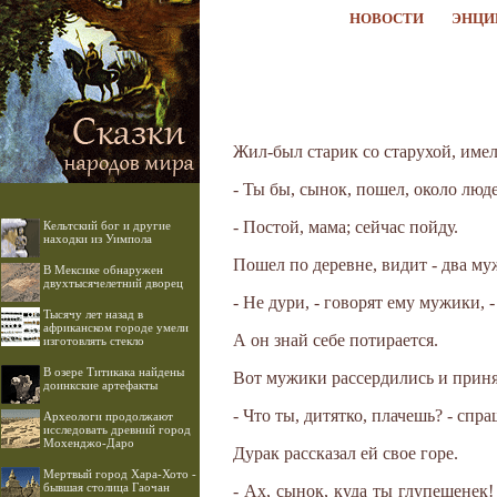
НОВОСТИ
ЭНЦИ
Жил-был старик со старухой, имели
- Ты бы, сынок, пошел, около люде
- Постой, мама; сейчас пойду.
Кельтский бог и другие
находки из Уимпола
Пошел по деревне, видит - два муж
В Мексике обнаружен
двухтысячелетний дворец
- Не дури, - говорят ему мужики, 
Тысячу лет назад в
африканском городе умели
А он знай себе потирается.
изготовлять стекло
В озере Титикака найдены
Вот мужики рассердились и принял
доинкские артефакты
- Что ты, дитятко, плачешь? - спра
Археологи продолжают
исследовать древний город
Мохенджо-Даро
Дурак рассказал ей свое горе.
Мертвый город Хара-Хото -
бывшая столица Гаочан
- Ах, сынок, куда ты глупешенек!