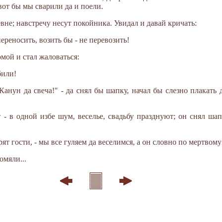
 вот бы мы сварили да и поели.
евне; навстречу несут покойника. Увидал и давай кричать:
переносить, возить бы - не перевозить!
омой и стал жаловаться:
били!
"Канун да свеча!" - да снял бы шапку, начал бы слезно плакать 
- в одной избе шум, веселье, свадьбу празднуют; он снял шапк
рят гости, - мы все гуляем да веселимся, а он словно по мертвому
омяли...