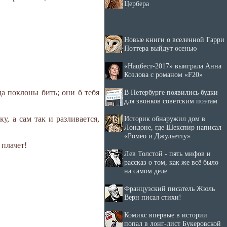
Цербера
Новые книги о вселенной Гарри
Поттера выйдут осенью
«Нацбест-2017» выиграла Анна
Козлова с романом «F20»
В Петербурге появились будки
да поклоны бить; они б тебя
для звонков советским поэтам
Историк обнаружил дом в
у, а сам так и разливается,
Лондоне, где Шекспир написал
«Ромео и Джульетту»
 плачет!
Лев Толстой - пять мифов и
рассказ о том, как же всё было
на самом деле
Французский писатель Жюль
Верн писал стихи!
Комикс впервые в истории
попал в лонг-лист Букеровской