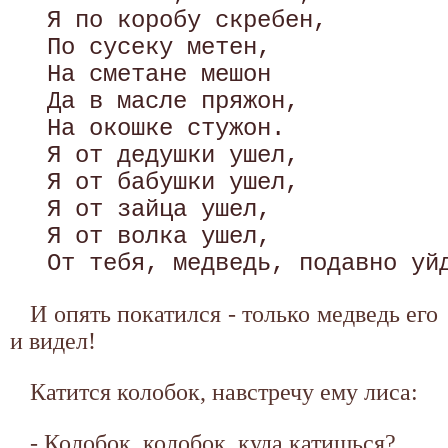
 Я по коробу скребен, 

 По сусеку метен, 

 На сметане мешон 

 Да в масле пряжон, 

 На окошке стужон. 

 Я от дедушки ушел, 

 Я от бабушки ушел, 

 Я от зайца ушел, 

 Я от волка ушел, 

И опять покатился - только медведь его
и видел!
Катится колобок, навстречу ему лиса:
- Колобок, колобок, куда катишься?