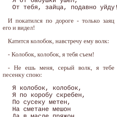
 Я от бабушки ушел, 

И покатился по дороге - только заяц
его и видел!
Катится колобок, навстречу ему волк:
- Колобок, колобок, я тебя съем!
- Не ешь меня, серый волк, я тебе
песенку спою:
 Я колобок, колобок, 

 Я по коробу скребен, 

 По сусеку метен, 

 На сметане мешон 

 Да в масле пряжон, 
