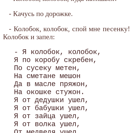
- Качусь по дорожке.
- Колобок, колобок, спой мне песенку!
Колобок и запел:
 - Я колобок, колобок, 

 Я по коробу скребен, 

 По сусеку метен, 

 На сметане мешон 

 Да в масле пряжон, 

 На окошке стужон. 

 Я от дедушки ушел, 

 Я от бабушки ушел, 

 Я от зайца ушел, 

 Я от волка ушел, 

 От медведя ушел, 
