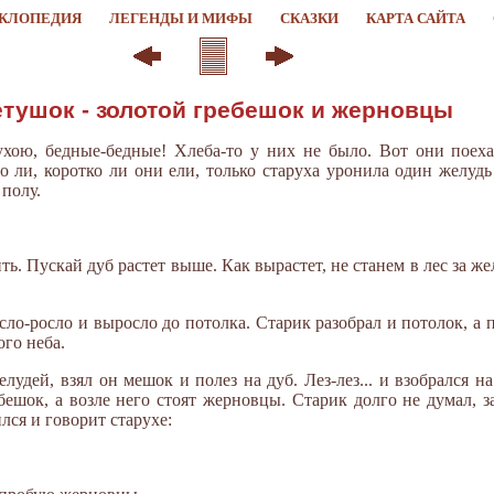
КЛОПЕДИЯ
ЛЕГЕНДЫ И МИФЫ
СКАЗКИ
КАРТА САЙТА
тушок - золотой гребешок и жерновцы
ухою, бедные-бедные! Хлеба-то у них не было. Вот они поеха
о ли, коротко ли они ели, только старуха уронила один желуд
 полу.
ь. Пускай дуб растет выше. Как вырастет, не станем в лес за же
ло-росло и выросло до потолка. Старик разобрал и потолок, а 
ого неба.
елудей, взял он мешок и полез на дуб. Лез-лез... и взобрался н
ебешок, а возле него стоят жерновцы. Старик долго не думал, з
лся и говорит старухе: