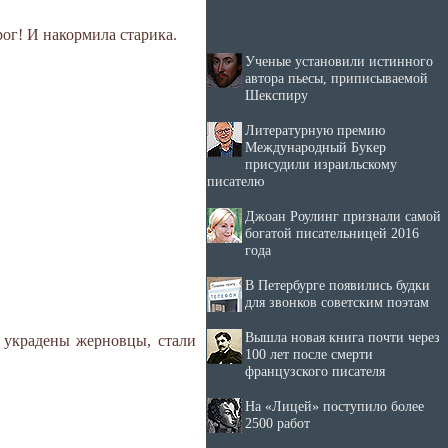
рог! И накормила старика.
Ученые установили истинного
автора пьесы, приписываемой
Шекспиру
Литературную премию
Международный Букер
присудили израильскому
писателю
Джоан Роулинг признали самой
богатой писательницей 2016
года
В Петербурге появились будки
для звонков советским поэтам
Вышла новая книга почти через
 украдены жерновцы, стали
100 лет после смерти
французского писателя
На «Лицей» поступило более
2500 работ