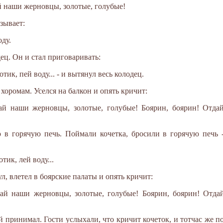
й наши жерновцы, золотые, голубые!
зывает:
оду.
ец. Он и стал приговаривать:
отик, пей воду... - и вытянул весь колодец.
хоромам. Уселся на балкон и опять кричит:
дай наши жерновцы, золотые, голубые! Боярин, боярин! Отда
о в горячую печь. Поймали кочетка, бросили в горячую печь 
тик, лей воду...
л, влетел в боярские палаты и опять кричит:
дай наши жерновцы, золотые, голубые! Боярин, боярин! Отда
й принимал. Гости услыхали, что кричит кочеток, и тотчас же п