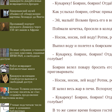
маньериста Джамболоньи
- Кукареку! Боярин, боярин! Отда
возвращается в Дрезден
Американский музей
Как услыхал боярин, сейчас прика
объявил об обнаружении
картины Леонардо да Винчи
- Эй, малый! Возьми брось его в в
Пропавший портрет
молодого Диккенса через
Поймали кочетка, бросили в колод
150 лет нашли в Африке
- Носик, носик, пей воду! Ротик, р
Выпил воду и полетел к боярским 
Полные собрания сочинений
русских классиков, изданные
- Кукареку, боярин, боярин! От
ИРЛИ РАН, в свободном
голубые!
доступе
Робот возвращает
Боярин велел повару бросить ег
библиотечные книги
приговаривать:
Книжную коллекцию
Гинзбургов выложат в
- Носик, носик, лей воду! Ротик, ро
свободный доступ
И залил весь жар в печи. Вспорхну
Письмо Толкина раскрыло,
почему писатель не стал
создавать продолжение
- Кукареку! Боярин, боярин! От
«Властелина колец»
голубые!
Ученые подсчитали число
книг в домашних
В то же самое время боярин госте
библиотеках