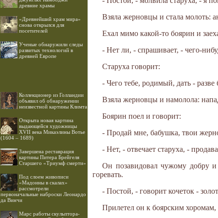
- Постой, - молвила старуха, - я 
древние храмы
Взяла жерновцы и стала молоть: ан
«Древнейший храм мира»
снова открылся для
посетителей
Ехал мимо какой-то боярин и заеха
Ученые обнаружили следы
- Нет ли, - спрашивает, - чего-ниб
развитых технологий в
древней Европе
Старуха говорит:
- Чего тебе, родимый, дать - разве
Коллекционер из Голландии
Взяла жерновцы и намолола: напа
объявил об обнаружении
неизвестной картины Климта
Боярин поел и говорит:
Открыта новая картина
выдающейся художницы
- Продай мне, бабушка, твои жерн
XVII века Микаэлины Вотье
(1604 – 1689)
- Нет, - отвечает старуха, - продава
Завершена реставрация
картины Питера Брейгеля
Старшего «Триумф смерти»
Он позавидовал чужому добру и 
горевать.
Под слоем живописи
«Мадонны в скалах»
рассмотрели
- Постой, - говорит кочеток - золо
первоначальные наброски Леонардо
да Винчи
Прилетел он к боярским хоромам, 
Марс работы скульптора-