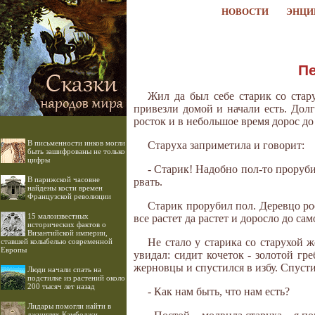
НОВОСТИ
ЭНЦИ
Пе
Жил да был себе старик со стар
привезли домой и начали есть. Долг
росток и в небольшое время дорос до
В письменности инков могли
Старуха заприметила и говорит:
быть зашифрованы не только
цифры
- Старик! Надобно пол-то прорубит
В парижской часовне
рвать.
найдены кости времен
Французской революции
Старик прорубил пол. Деревцо рос
15 малоизвестных
все растет да растет и доросло до сам
исторических фактов о
Византийской империи,
Не стало у старика со старухой ж
ставшей колыбелью современной
Европы
увидал: сидит кочеток - золотой гр
жерновцы и спустился в избу. Спусти
Люди начали спать на
подстилке из растений около
200 тысяч лет назад
- Как нам быть, что нам есть?
Лидары помогли найти в
джунглях Камбоджи