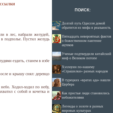
ССЫЛКИ
ПОИСК:
Долгий путь Одиссея домой
обратится из мифа в реальность
ли в лес, набрали желудей,
Пятнадцать невероятных фактов
ь в подполье. Пустил желудь
о божественном пантеоне
ацтеков
Ученые подтвердили китайский
миф о Великом потопе
лудями ездить, станем в избе
Хэллоуин по-нашему
«Страшилки» разных народов
после и крышу снял: деревцо
В турецких «вратах ада» нашли
Цербера
а небо. Ходил-ходил по небу,
ахватил с собой и кочетка и
Как простые люди становились
небожителями
Легенды о золоте в разных
мировых культурах