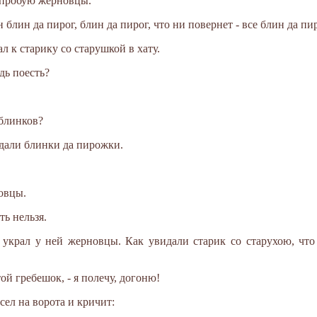
попробую жерновцы.
 блин да пирог, блин да пирог, что ни повернет - все блин да пи
л к старику со старушкой в хату.
удь поесть?
 блинков?
дали блинки да пирожки.
овцы.
ть нельзя.
украл у ней жерновцы. Как увидали старик со старухою, что
той гребешок, - я полечу, догоню!
сел на ворота и кричит: