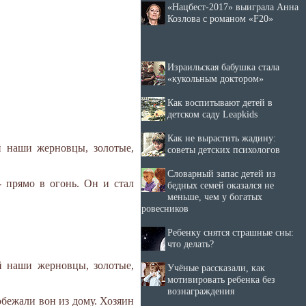
«Нацбест-2017» выиграла Анна
Козлова с романом «F20»
Израильская бабушка стала
«кукольным доктором»
Как воспитывают детей в
детском саду Leapkids
Как не вырастить жадину:
й наши жерновцы, золотые,
советы детских психологов
Словарный запас детей из
- прямо в огонь. Он и стал
бедных семей оказался не
меньше, чем у богатых
ровесников
Ребенку снятся страшные сны:
что делать?
й наши жерновцы, золотые,
Учёные рассказали, как
мотивировать ребенка без
вознаграждения
обежали вон из дому. Хозяин