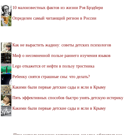
10 малоизвестных фактов из жизни Рэя Брэдбери
Определен самый читающий регион в России
Как не вырастить жадину: советы детских психологов
Миф о несомненной пользе раннего изучения языков
Lego откажется от нефти в пользу тростника
Ребенку снятся страшные сны: что делать?
Какими были первые детские сады и ясли в Крыму
Пять эффективных способов быстро унять детскую истерику
Какими были первые детские сады и ясли в Крыму