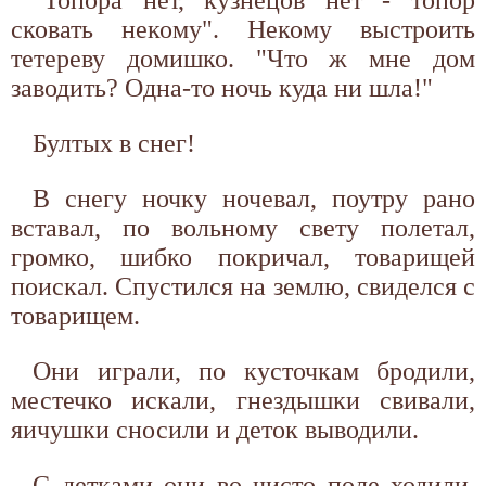
сковать некому". Некому выстроить
тетереву домишко. "Что ж мне дом
заводить? Одна-то ночь куда ни шла!"
Бултых в снег!
В снегу ночку ночевал, поутру рано
вставал, по вольному свету полетал,
громко, шибко покричал, товарищей
поискал. Спустился на землю, свиделся с
товарищем.
Они играли, по кусточкам бродили,
местечко искали, гнездышки свивали,
яичушки сносили и деток выводили.
С детками они во чисто поле ходили,