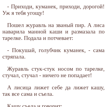
- Приходи, куманек, приходи, дорогой!
Уж я тебя угощу!
Пошел журавль на званый пир. А лиса
наварила манной каши и размазала по
тарелке. Подала и потчевает:
- Покушай, голубчик куманек, - сама
стряпала.
Журавль стук-стук носом по тарелке,
стучал, стучал - ничего не попадает!
А лисица лижет себе да лижет кашу,
так все сама и съела.
Кашу съела и говорит: