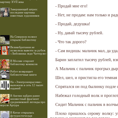
картину XVII века
- Продай мне его!
Завершающий штрих:
последние картины
- Нет, не продам: нам только и рад
известных художников
- Продай, дедушка!
- Ну, давай тысячу рублей.
На Северном полюсе
открыли библиотеку
- Что так дорого?
Великобритания не
- Сам видишь: мальчик мал, да уда
позволила вывезти за рубеж
«Любовника леди Чаттерли»
Барин заплатил тысячу рублей, вз
В Москве откроют
библиотеку комиксов
А Мальчик с пальчик прогрыз дыру
Робот возвращает
библиотечные книги
Шел, шел, и пристигла его темная 
На «Электронекрасовке»
выложили в сеть 12 тысяч
Спрятался он под былинку подле 
изданий
Набежал голодный волк и проглот
В Англии найден ранее
неизвестный фрагмент
средневековой легенды про
Сидит Мальчик с пальчик в волчье
короля Артура
В Китае открылась
Плохо пришлось серому волку: ув
футуристическая