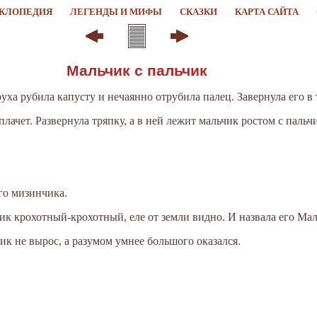
КЛОПЕДИЯ
ЛЕГЕНДЫ И МИФЫ
СКАЗКИ
КАРТА САЙТА
Мальчик с пальчик
руха рубила капусту и нечаянно отрубила палец. Завернула его в
плачет. Развернула тряпку, а в ней лежит мальчик ростом с пальч
его мизинчика.
чик крохотный-крохотный, еле от земли видно. И назвала его Мал
чик не вырос, а разумом умнее большого оказался.