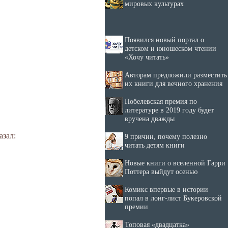
мировых культурах
Появился новый портал о
детском и юношеском чтении
«Хочу читать»
Авторам предложили разместить
их книги для вечного хранения
Нобелевская премия по
литературе в 2019 году будет
вручена дважды
азал:
9 причин, почему полезно
читать детям книги
Новые книги о вселенной Гарри
Поттера выйдут осенью
Комикс впервые в истории
попал в лонг-лист Букеровской
премии
Топовая «двадцатка»