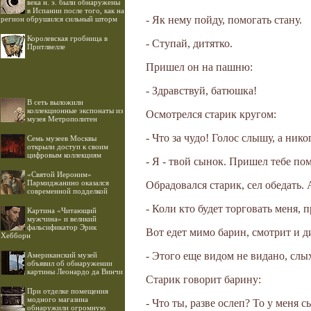
века н. э. были обнаружены
в Испании после того, как на
- Як нему пойду, помогать стану.
регион обрушился сильный шторм
Королевская гробница в
- Ступай, дитятко.
Притлвелле
Пришел он на пашню:
- Здравствуй, батюшка!
В сеть выложили
коллекционные экспонаты из
Осмотрелся старик кругом:
музея Метрополитен
- Что за чудо! Голос слышу, а ник
Семь музеев Москвы
открыли доступ к своим
цифровым коллекциям
- Я - твой сынок. Пришел тебе пом
«Святой Иероним»
Пармиджанино оказался
Обрадовался старик, сел обедать. 
современной подделкой
- Коли кто будет торговать меня, 
Картина «Читающий
мужчина» и великий
фальсификатор Эрик
Вот едет мимо барин, смотрит и див
Хебборн
- Этого еще видом не видано, слы
Американский музей
объявил об обнаружении
картины Леонардо да Винчи
Старик говорит барину:
При отделке помещения
модного магазина
- Что ты, разве ослеп? То у меня с
обнаружили огромную