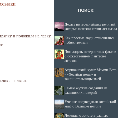
ССЫЛКИ
ПОИСК:
Десять интереснейших религий,
которые исчезли сотни лет назад
 тряпку и положила на лавку.
Как простые люди становились
небожителями
ик.
Пятнадцать невероятных фактов
о божественном пантеоне
ацтеков
Африканский культ Мамми Вата
- «Хозяйки воды» и
заклинательницы змей
ьчик с пальчик.
Самые жуткие создания из
славянских поверий
Ученые подтвердили китайский
миф о Великом потопе
Легенды о золоте в разных