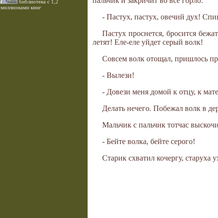
пальчик и закричит во все горло:
библиотека с 1,2
миллионами книг
- Пастух, пастух, овечий дух! Спи
Пастух проснется, бросится бежат
летят! Еле-еле уйдет серый волк!
Совсем волк отощал, пришлось про
- Вылези!
- Довези меня домой к отцу, к мате
Делать нечего. Побежал волк в дер
Мальчик с пальчик тотчас выскочи
- Бейте волка, бейте серого!
Старик схватил кочергу, старуха у