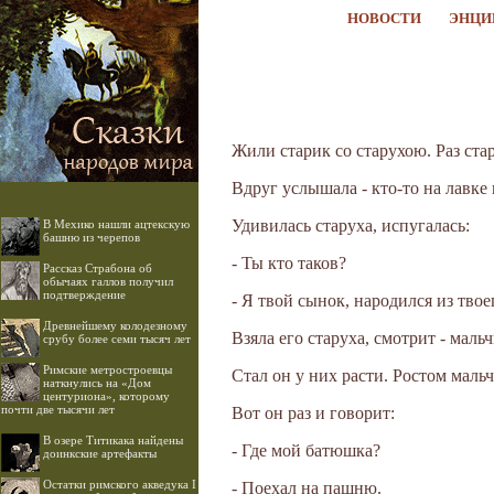
НОВОСТИ
ЭНЦИ
Жили старик со старухою. Раз ста
Вдруг услышала - кто-то на лавке 
Удивилась старуха, испугалась:
В Мехико нашли ацтекскую
башню из черепов
- Ты кто таков?
Рассказ Страбона об
обычаях галлов получил
подтверждение
- Я твой сынок, народился из тво
Древнейшему колодезному
Взяла его старуха, смотрит - маль
срубу более семи тысяч лет
Римские метростроевцы
Стал он у них расти. Ростом маль
наткнулись на «Дом
центуриона», которому
почти две тысячи лет
Вот он раз и говорит:
В озере Титикака найдены
- Где мой батюшка?
доинкские артефакты
Остатки римского акведука I
- Поехал на пашню.