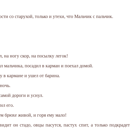
ости со старухой, только и утехи, что Мальчик с пальчик.
л, на ногу скор, на посылку легок!
ял мальчика, посадил в карман и поехал домой.
 в кармане и ушел от барина.
ночь.
самой дороги и уснул.
ил его.
м брюхе живой, и горя ему мало!
идит он стадо, овцы пасутся, пастух спит, а только подкрадет