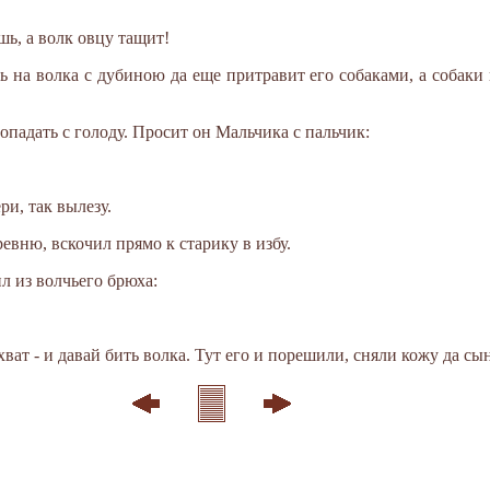
шь, а волк овцу тащит!
ь на волка с дубиною да еще притравит его собаками, а собаки н
падать с голоду. Просит он Мальчика с пальчик:
ри, так вылезу.
евню, вскочил прямо к старику в избу.
л из волчьего брюха:
хват - и давай бить волка. Тут его и порешили, сняли кожу да сы