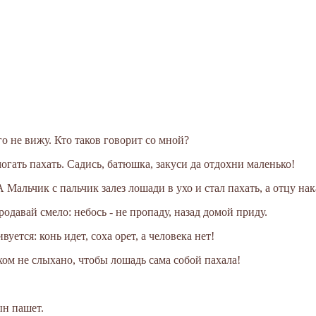
ого не вижу. Кто таков говорит со мной?
огать пахать. Садись, батюшка, закуси да отдохни маленько!
А Мальчик с пальчик залез лошади в ухо и стал пахать, а отцу нак
продавай смело: небось - не пропаду, назад домой приду.
уется: конь идет, соха орет, а человека нет!
хом не слыхано, чтобы лошадь сама собой пахала!
ын пашет.