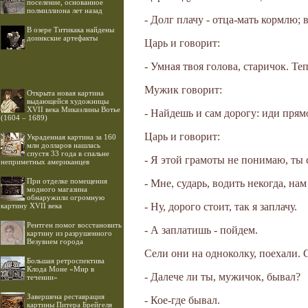
поселение, основанное
полмиллиона лет назад
- Долг плачу - отца-мать кормлю; 
В озере Титикака найдены
доинкские артефакты
Царь и говорит:
- Умная твоя голова, старичок. Теп
Мужик говорит:
Открыта новая картина
выдающейся художницы
XVII века Микаэлины Вотье
- Найдешь и сам дорогу: иди прямо
(1604 – 1689)
Царь и говорит:
Украденная картина за 160
млн долларов нашлась
спустя 33 года в спальне
- Я этой грамоты не понимаю, ты 
неприметных американцев
При отделке помещения
- Мне, сударь, водить некогда, нам
модного магазина
обнаружили огромную
- Ну, дорого стоит, так я заплачу.
картину XVII века
Рентген помог восстановить
- А заплатишь - пойдем.
картину из разрушенного
Везувием города
Сели они на одноколку, поехали. 
Большая ретроспектива
Клода Моне «Мир в
- Далече ли ты, мужичок, бывал?
течении»
Завершена реставрация
- Кое-где бывал.
картины Питера Брейгеля