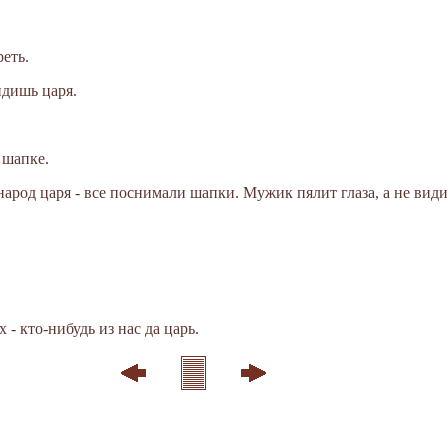
реть.
идишь царя.
 шапке.
народ царя - все поснимали шапки. Мужик пялит глаза, а не види
 - кто-нибудь из нас да царь.