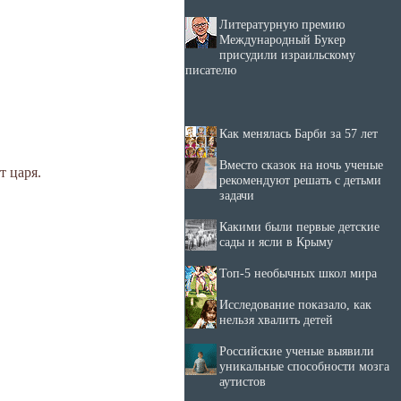
Литературную премию
Международный Букер
присудили израильскому
писателю
Как менялась Барби за 57 лет
Вместо сказок на ночь ученые
т царя.
рекомендуют решать с детьми
задачи
Какими были первые детские
сады и ясли в Крыму
Топ-5 необычных школ мира
Исследование показало, как
нельзя хвалить детей
Российские ученые выявили
уникальные способности мозга
аутистов