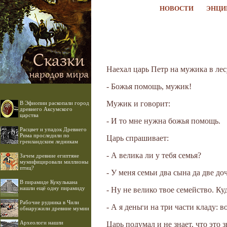
НОВОСТИ
ЭНЦИ
Наехал царь Петр на мужика в лес
- Божья помощь, мужик!
Мужик и говорит:
В Эфиопии раскопали город
древнего Аксумского
царства
- И то мне нужна божья помощь.
Расцвет и упадок Древнего
Рима проследили по
Царь спрашивает:
гренландским ледникам
- А велика ли у тебя семья?
Зачем древние египтяне
мумифицировали миллионы
птиц?
- У меня семьи два сына да две до
В пирамиде Кукулькана
нашли ещё одну пирамиду
- Ну не велико твое семейство. К
Рабочие рудника в Чили
- А я деньги на три части кладу: во
обнаружили древние мумии
Археологи нашли
Царь подумал и не знает, что это з