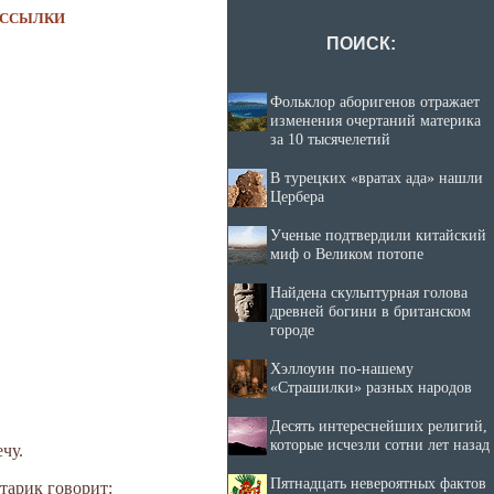
ССЫЛКИ
ПОИСК:
Фольклор аборигенов отражает
изменения очертаний материка
за 10 тысячелетий
В турецких «вратах ада» нашли
Цербера
Ученые подтвердили китайский
миф о Великом потопе
Найдена скульптурная голова
древней богини в британском
городе
Хэллоуин по-нашему
«Страшилки» разных народов
Десять интереснейших религий,
которые исчезли сотни лет назад
ечу.
Пятнадцать невероятных фактов
старик говорит: