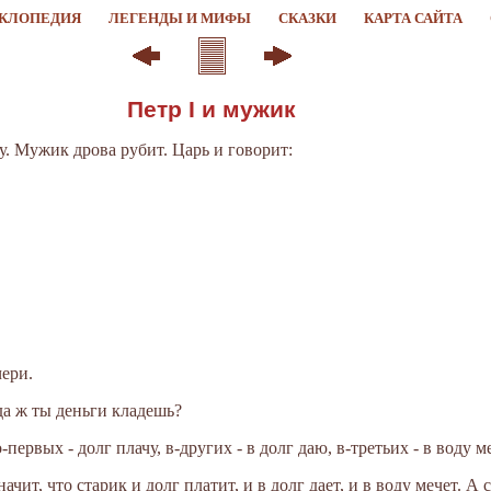
КЛОПЕДИЯ
ЛЕГЕНДЫ И МИФЫ
СКАЗКИ
КАРТА САЙТА
Петр I и мужик
у. Мужик дрова рубит. Царь и говорит:
чери.
уда ж ты деньги кладешь?
-первых - долг плачу, в-других - в долг даю, в-третьих - в воду м
начит, что старик и долг платит, и в долг дает, и в воду мечет. А 