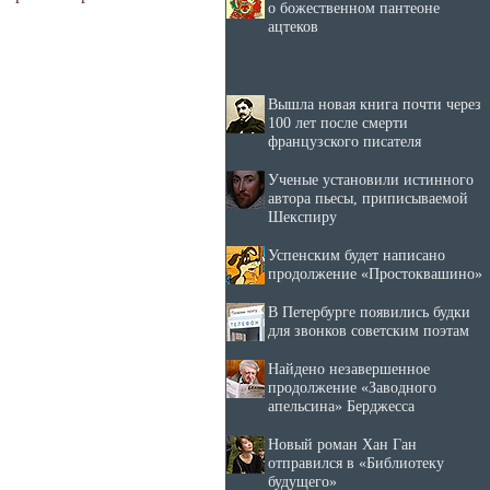
о божественном пантеоне
ацтеков
Вышла новая книга почти через
100 лет после смерти
французского писателя
Ученые установили истинного
автора пьесы, приписываемой
Шекспиру
Успенским будет написано
продолжение «Простоквашино»
В Петербурге появились будки
для звонков советским поэтам
Найдено незавершенное
продолжение «Заводного
апельсина» Берджесса
Новый роман Хан Ган
отправился в «Библиотеку
будущего»