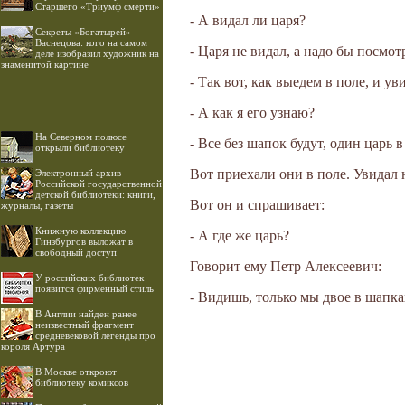
Старшего «Триумф смерти»
- А видал ли царя?
Секреты «Богатырей»
Васнецова: кого на самом
- Царя не видал, а надо бы посмот
деле изобразил художник на
знаменитой картине
- Так вот, как выедем в поле, и ув
- А как я его узнаю?
На Северном полюсе
- Все без шапок будут, один царь в
открыли библиотеку
Вот приехали они в поле. Увидал 
Электронный архив
Российской государственной
детской библиотеки: книги,
Вот он и спрашивает:
журналы, газеты
Книжную коллекцию
- А где же царь?
Гинзбургов выложат в
свободный доступ
Говорит ему Петр Алексеевич:
У российских библиотек
появится фирменный стиль
- Видишь, только мы двое в шапках
В Англии найден ранее
неизвестный фрагмент
средневековой легенды про
короля Артура
В Москве откроют
библиотеку комиксов