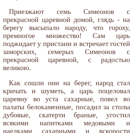
Приезжают семь Симеонов с
прекрасной царевной домой, глядь - на
берегу высыпало народу, что гороху,
премногое множество! Сам царь
поджидает у пристани и встречает гостей
заморских, семерых Симеонов с
прекрасной царевной, с радостью
великою.
Как сошли они на берег, народ стал
кричать и шуметь, а царь поцеловал
царевну во уста сахарные, повел во
палаты белокаменные, посадил за столы
дубовые, скатерти браные, угостил
всякими напитками медовыми и
наедками сахарными и вскорости