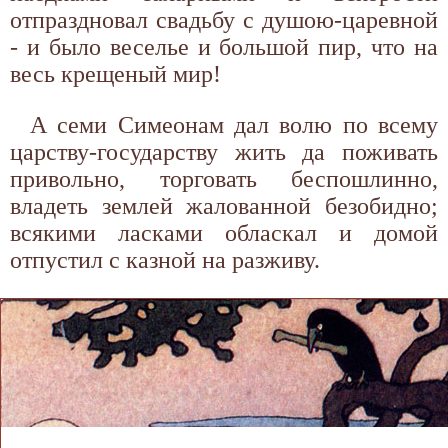
отпраздновал свадьбу с душою-царевной
- и было веселье и большой пир, что на
весь крещеный мир!
А семи Симеонам дал волю по всему
царству-государству жить да поживать
привольно, торговать беспошлинно,
владеть землей жалованной безобидно;
всякими ласками обласкал и домой
отпустил с казной на разживу.