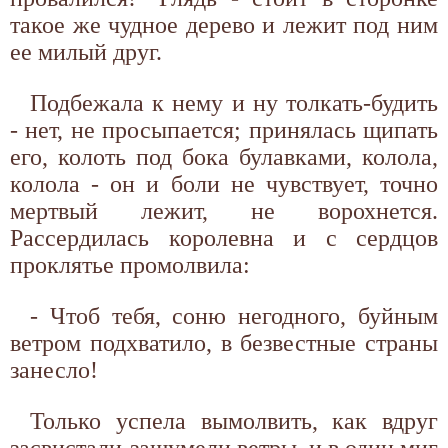
такое же чудное дерево и лежит под ним
ее милый друг.
Подбежала к нему и ну толкать-будить
- нет, не просыпается; принялась щипать
его, колоть под бока булавками, колола,
колола - он и боли не чувствует, точно
мертвый лежит, не ворохнется.
Рассердилась королевна и с сердцов
проклятье промолвила:
- Чтоб тебя, соню негодного, буйным
ветром подхватило, в безвестные страны
занесло!
Только успела вымолвить, как вдруг
засвистали-зашумели ветры, и в один миг