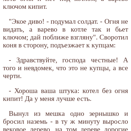
ключом кипит.
"Экое диво! - подумал солдат. - Огня не
видать, а варево в котле так и бьет
ключом; дай поближе взгляну". Своротил
коня в сторону, подъезжает к купцам:
- Здравствуйте, господа честные! А
того и невдомек, что это не купцы, а все
черти.
- Хороша ваша штука: котел без огня
кипит! Да у меня лучше есть.
Вынул из мешка одно зернышко и
бросил наземь - в ту ж минуту выросло
вековое дерево, на том дереве дорогие