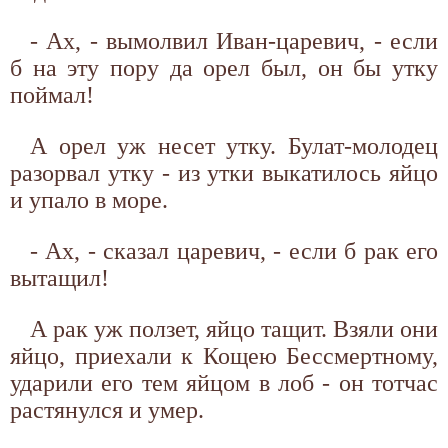
- Ах, - вымолвил Иван-царевич, - если
б на эту пору да орел был, он бы утку
поймал!
А орел уж несет утку. Булат-молодец
разорвал утку - из утки выкатилось яйцо
и упало в море.
- Ах, - сказал царевич, - если б рак его
вытащил!
А рак уж ползет, яйцо тащит. Взяли они
яйцо, приехали к Кощею Бессмертному,
ударили его тем яйцом в лоб - он тотчас
растянулся и умер.