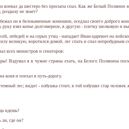
и воевал да шестеро без просыпа спал. Как же Белый Полянин в
, роздыху не знает?
обежал он в белокаменные конюшни, оседлал своего доброго кон
у руку взял копье долгомерное, в другую - плетку шелковую и в
усей, лебедей и на серых утиц - нападает Иван-царевич на войско 
-силу великую, воротился домой, лег спать и спал непробудным с
вал всех министров и сенаторов:
ры! Вздумал я в чужие страны ехать, на Белого Полянина посм
на коня и поехал в путь-дорогу.
в темный лес; видит - избушка стоит, в той избушке стар человек
уда идешь?
 ли, где он?