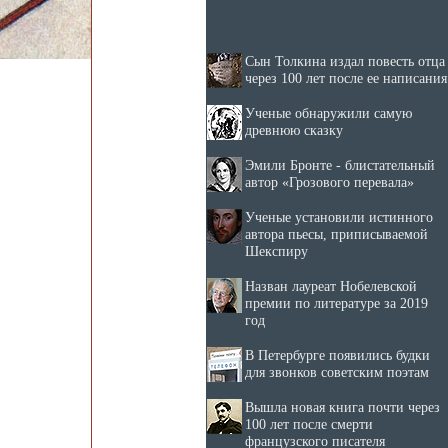
Сын Толкина издал повесть отца
через 100 лет после ее написания
Ученые обнаружили самую
древнюю сказку
Эмили Бронте - блистательный
автор «Грозового перевала»
Ученые установили истинного
автора пьесы, приписываемой
Шекспиру
Назван лауреат Нобелевской
премии по литературе за 2019
год
В Петербурге появились будки
для звонков советским поэтам
Вышла новая книга почти через
100 лет после смерти
французского писателя