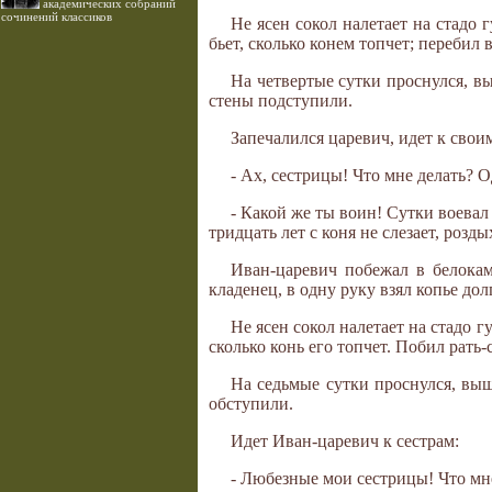
академических собраний
сочинений классиков
Не ясен сокол налетает на стадо 
бьет, сколько конем топчет; перебил 
На четвертые сутки проснулся, вы
стены подступили.
Запечалился царевич, идет к свои
- Ах, сестрицы! Что мне делать? 
- Какой же ты воин! Сутки воевал
тридцать лет с коня не слезает, розды
Иван-царевич побежал в белокам
кладенец, в одну руку взял копье до
Не ясен сокол налетает на стадо г
сколько конь его топчет. Побил рать
На седьмые сутки проснулся, выше
обступили.
Идет Иван-царевич к сестрам:
- Любезные мои сестрицы! Что мне