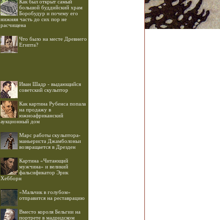
Как был открыт самый
большой буддийский храм
Боробудур и почему его
нижняя часть до сих пор не
расчищена
Что было на месте Древнего
Египта?
Иван Шадр - выдающийся
советский скульптор
Как картина Рубенса попала
на продажу в
южноафриканский
аукционный дом
Марс работы скульптора-
маньериста Джамболоньи
возвращается в Дрезден
Картина «Читающий
мужчина» и великий
фальсификатор Эрик
Хебборн
«Мальчик в голубом»
отправится на реставрацию
Вместо короля Бельгии на
портрете в мадридском