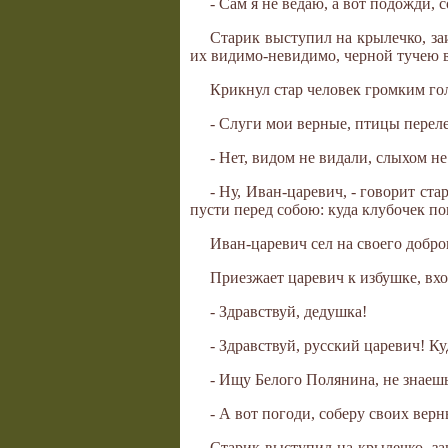
- Сам я не ведаю, а вот подожди, 
Старик выступил на крылечко, заи
их видимо-невидимо, черной тучею 
Крикнул стар человек громким го
- Слуги мои верные, птицы переле
- Нет, видом не видали, слыхом н
- Ну, Иван-царевич, - говорит ста
пусти перед собою: куда клубочек пок
Иван-царевич сел на своего доброг
Приезжает царевич к избушке, вход
- Здравствуй, дедушка!
- Здравствуй, русский царевич! К
- Ищу Белого Полянина, не знаешь
- А вот погоди, соберу своих верн
Старик выступил на крылечко, заи