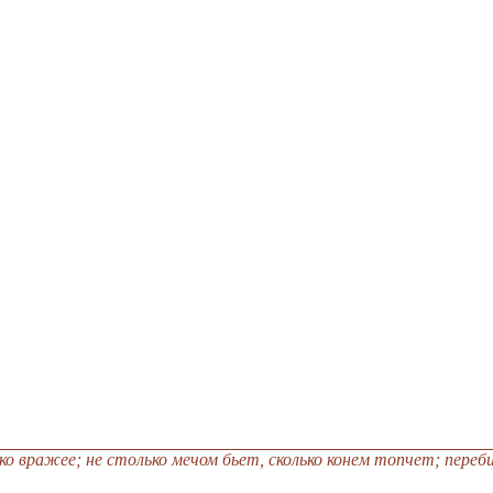
ко вражее; не столько мечом бьет, сколько конем топчет; переби