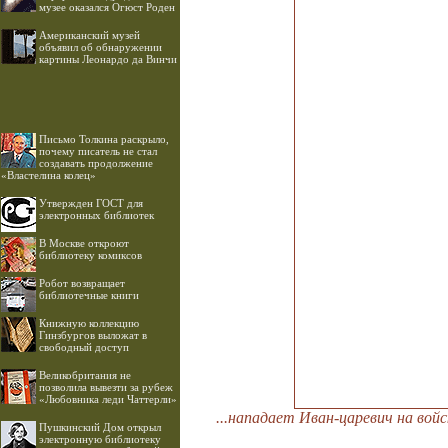
музее оказался Огюст Роден
Американский музей
объявил об обнаружении
картины Леонардо да Винчи
Письмо Толкина раскрыло,
почему писатель не стал
создавать продолжение
«Властелина колец»
Утвержден ГОСТ для
электронных библиотек
В Москве откроют
библиотеку комиксов
Робот возвращает
библиотечные книги
Книжную коллекцию
Гинзбургов выложат в
свободный доступ
Великобритания не
позволила вывезти за рубеж
«Любовника леди Чаттерли»
...нападает Иван-царевич на войс
Пушкинский Дом открыл
электронную библиотеку