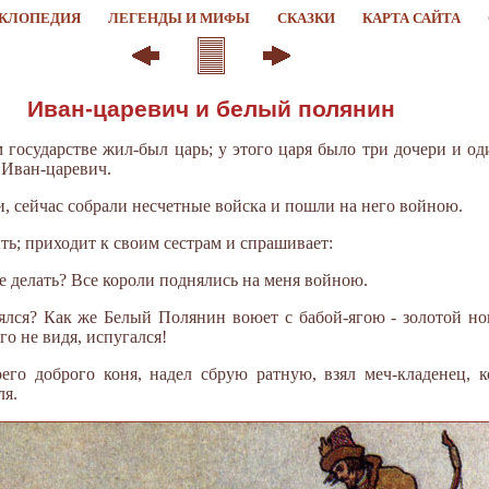
КЛОПЕДИЯ
ЛЕГЕНДЫ И МИФЫ
СКАЗКИ
КАРТА САЙТА
Иван-царевич и белый полянин
м государстве жил-был царь; у этого царя было три дочери и о
 Иван-царевич.
и, сейчас собрали несчетные войска и пошли на него войною.
ыть; приходит к своим сестрам и спрашивает:
е делать? Все короли поднялись на меня войною.
ялся? Как же Белый Полянин воюет с бабой-ягою - золотой ног
го не видя, испугался!
оего доброго коня, надел сбрую ратную, взял меч-кладенец, 
ля.