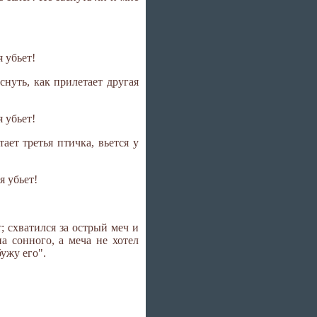
 убьет!
снуть, как прилетает другая
 убьет!
ает третья птичка, вьется у
я убьет!
 схватился за острый меч и
на сонного, а меча не хотел
бужу его".