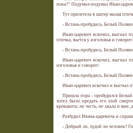
пока?" Подумал-подумал Иван-цареви
Тут прилетела в шатер малая птичк
- Встань-пробудись, Белый Полянин
Иван-царевич вскочил, выгнал пт
птичка, вьется у изголовья и говорит
- Встань-пробудись, Белый Полянин
Иван-царевич вскочил, выгнал пти
изголовья и говорит:
- Встань-пробудись, Белый Полянин
Иван-царевич вскочил и выгнал пти
Пришла пора - пробудился Белый 
хотел было предать его злой смерти
кровавить; не честь, не хвала и мне
Разбудил Ивана-царевича и спраш
- Добрый ли, худой ли человек? Го