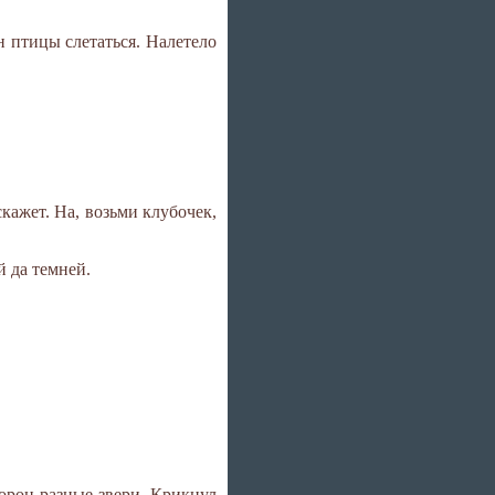
н птицы слетаться. Налетело
скажет. На, возьми клубочек,
й да темней.
торон разные звери. Крикнул