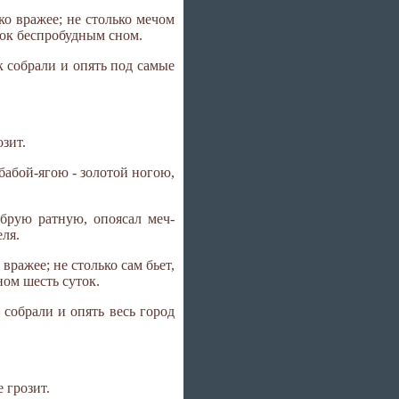
ко вражее; не столько мечом
уток беспробудным сном.
к собрали и опять под самые
озит.
бабой-ягою - золотой ногою,
брую ратную, опоясал меч-
еля.
вражее; не столько сам бьет,
ном шесть суток.
 собрали и опять весь город
 грозит.