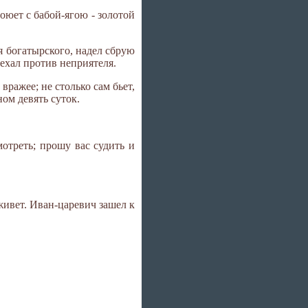
оюет с бабой-ягою - золотой
я богатырского, надел сбрую
ыехал против неприятеля.
вражее; не столько сам бьет,
ном девять суток.
отреть; прошу вас судить и
 живет. Иван-царевич зашел к