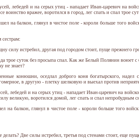
гусей, лебедей и на серых утиц - нападает Иван-царевич на войс
все воинство вражее, воротился в город, лег спать и спал трое с
шел на балкон, глянул в чистое поле - короли больше того войс
м сестрам:
Одну силу истребил, другая под городом стоит, пуще прежнего гр
 да трое суток без просыпа спал. Как же Белый Полянин воюет с 
ху не знает?
енные конюшни, оседлал доброго коня богатырского, надел с
лгомерное, в другую - плетку шелковую и выехал против неприят
усей, лебедей и на серых утиц - нападает Иван-царевич на войско 
-силу великую, воротился домой, лег спать и спал непробудным с
л на балкон, глянул в чистое поле - короли больше того войск
 делать? Две силы истребил, третья под стенами стоит, еще пуще