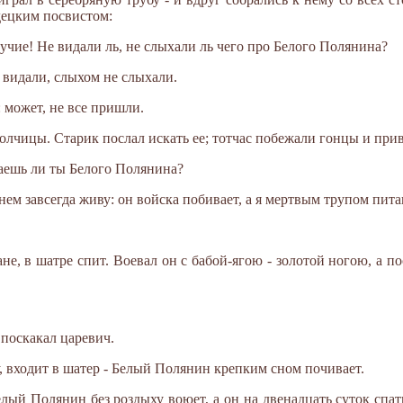
децким посвистом:
учие! Не видали ль, не слыхали ль чего про Белого Полянина?
не видали, слыхом не слыхали.
: может, не все пришли.
волчицы. Старик послал искать ее; тотчас побежали гонцы и прив
наешь ли ты Белого Полянина?
и нем завсегда живу: он войска побивает, а я мертвым трупом пита
не, в шатре спит. Воевал он с бабой-ягою - золотой ногою, а по
 поскакал царевич.
, входит в шатер - Белый Полянин крепким сном почивает.
лый Полянин без роздыху воюет, а он на двенадцать суток спать