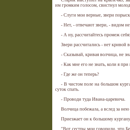
им громким голосом, свистнул моло
- Слуги мои верные, звери порыск
- Нет, - отвечают звери, - видом 
- А ну, рассчитайтесь промеж себя
Звери рассчитались - нет кривой 
- Сказывай, кривая волчица, не з
- Как мне его не знать, коли я пр
- Где же он теперь?
- В чистом поле на большом курга
суток спать.
- Проводи туда Ивана-царевича.
Волчица побежала, а вслед за нею
Приезжает он к большому кургану
"Вот сестры мои говорили, что Бе