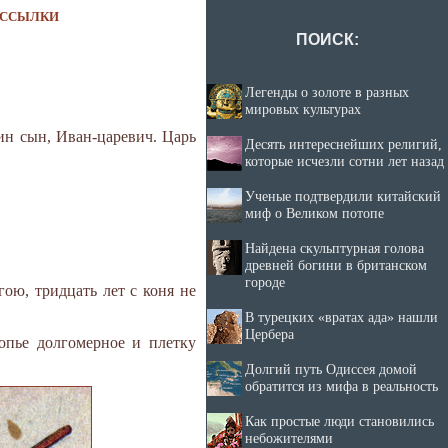
ССЫЛКИ
ПОИСК:
Легенды о золоте в разных
мировых культурах
дин сын, Иван-царевич. Царь
Десять интереснейших религий,
которые исчезли сотни лет назад
Ученые подтвердили китайский
миф о Великом потопе
Найдена скульптурная голова
древней богини в британском
городе
ою, тридцать лет с коня не
В турецких «вратах ада» нашли
Цербера
копье долгомерное и плетку
Долгий путь Одиссея домой
обратится из мифа в реальность
Как простые люди становились
небожителями