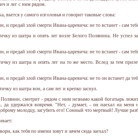
ч и лег с ним рядом.
а, вьется у самого изголовья и говорит таковые слова:
, и предай злой смерти Ивана-царевича: не то встанет - сам тебя
ичку из шатра и опять лег возле Белого Полянина. Не успел за
:
, и предай злой смерти Ивана-царевича: не то встанет - сам тебя
чку из шатра и опять лег на то же место. Вслед за тем прилет
, и предай злой смерти Ивана-царевича: не то он встанет да теб
чку из шатра вон, а сам лег и крепко заснул.
Полянин, смотрит - рядом с ним незнамо какой богатырь лежит;
, да удержался вовремя. "Нет, - думает, - он наехал на меня 
, доброму молодцу, загубить его! Сонный что мертвый! Лучше раз
ивает:
вори, как тебя по имени зовут и зачем сюда заехал?