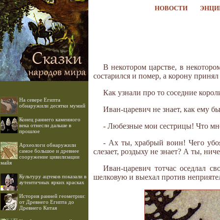
НОВОСТИ
ЭНЦИ
В некотором царстве, в некоторо
состарился и помер, а корону принял
Как узнали про то соседние корол
На севере Египта
обнаружили десятки мумий
Иван-царевич не знает, как ему б
Конец раннего каменного
- Любезные мои сестрицы! Что мн
века отнесли дальше в
прошлое
- Ах ты, храбрый воин! Чего убо
Археологи обнаружили
слезает, роздыху не знает? А ты, ниче
самое большое и древнее
сооружение цивилизации
майя
Иван-царевич тотчас оседлал св
шелковую и выехал против неприяте
Культуру ацтеков показали в
аутентичных ярких красках
История ранней геометрии:
от Древнего Египта до
Древнего Китая