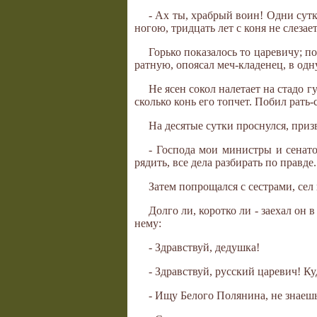
- Ах ты, храбрый воин! Одни сутк
ногою, тридцать лет с коня не слезает
Горько показалось то царевичу; п
ратную, опоясал меч-кладенец, в одн
Не ясен сокол налетает на стадо г
сколько конь его топчет. Побил рать
На десятые сутки проснулся, приз
- Господа мои министры и сенато
рядить, все дела разбирать по правде.
Затем попрощался с сестрами, сел 
Долго ли, коротко ли - заехал он 
нему:
- Здравствуй, дедушка!
- Здравствуй, русский царевич! К
- Ищу Белого Полянина, не знаешь