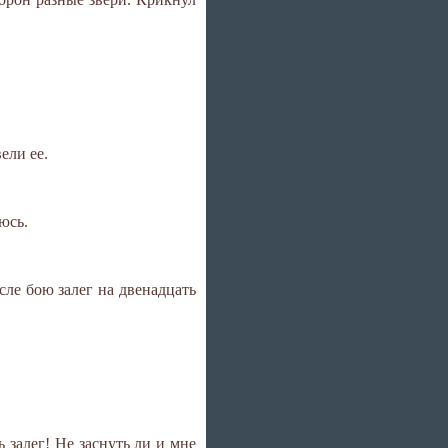
ели ее.
юсь.
сле бою залег на двенадцать
 залег! Не заснуть ли и мне