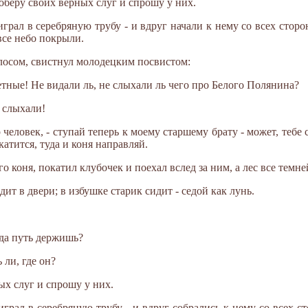
соберу своих верных слуг и спрошу у них.
грал в серебряную трубу - и вдруг начали к нему со всех сторо
все небо покрыли.
лосом, свистнул молодецким посвистом:
тные! Не видали ль, не слыхали ль чего про Белого Полянина?
е слыхали!
р человек, - ступай теперь к моему старшему брату - может, тебе 
атится, туда и коня направляй.
о коня, покатил клубочек и поехал вслед за ним, а лес все темне
ит в двери; в избушке старик сидит - седой как лунь.
уда путь держишь?
 ли, где он?
ых слуг и спрошу у них.
грал в серебряную трубу - и вдруг собрались к нему со всех с