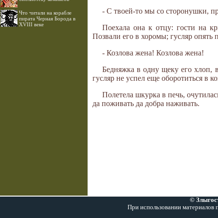
- С твоей-то мы со сторонушки, пр
Что читали на корабле
пирата Черная Борода в
XVIII веке
Поехала она к отцу: гости на кр
Позвали его в хоромы; гусляр опять 
- Козлова жена! Козлова жена!
Бедняжка в одну щеку его хлоп, 
гусляр не успел еще оборотиться в ко
Полетела шкурка в печь, очутилас
да поживать да добра наживать.
© Злыгост
При использовании материалов п