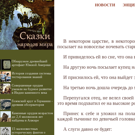
НОВОСТИ
ЭНЦИ
В некотором царстве, в некотор
посылает на новоселье ночевать старш
И привиделось ей во сне, что она
Обнаружен древнейший
артефакт Южной Америки
На другую ночь посылает купец н
История создания системы
И приснилось ей, что она выйдет 
тестирования знаний
Совершенные орудия
На третью ночь дошла очередь до м
указали на бурное развитие
в Индии каменного века
Перепугался отец, не велел своей
Гозекский круг в Германии -
это время подхватил ее на высокие ро
древняя обсерватория
Принес к себе и уложил на полат
Каменные орудия возрастом
до 2,4 миллионов лет
каждой тычинке по девичьей головке;
найдены в Алжире
А слуги давно ее будят:
15 малоизвестных
исторических фактов о