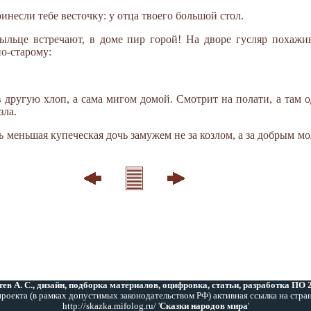
инесли тебе весточку: у отца твоего большой стол.
ыльце встречают, в доме пир горой! На дворе гусляр похажив
по-старому:
в другую хлоп, а сама мигом домой. Смотрит на полати, а там 
зла.
ь меньшая купеческая дочь замужем не за козлом, а за добрым мо
ев А. С., дизайн, подборка материалов, оцифровка, статьи, разработка ПО
роекта (в рамках допустимых законодательством РФ) активная ссылка на стра
http://skazka.mifolog.ru/ '
Сказки народов мира
'