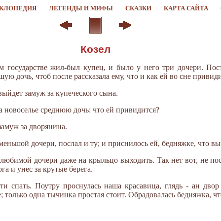
КЛОПЕДИЯ
ЛЕГЕНДЫ И МИФЫ
СКАЗКИ
КАРТА САЙТА
Козел
ом государстве жил-был купец, и было у него три дочери. По
ую дочь, чтоб после рассказала ему, что и как ей во сне привиди
 выйдет замуж за купеческого сына.
а новоселье среднюю дочь: что ей привидится?
замуж за дворянина.
еньшой дочери, послал и ту; и приснилось ей, бедняжке, что вый
 любимой дочери даже на крыльцо выходить. Так нет вот, не по
га и унес за крутые берега.
и спать. Поутру проснулась наша красавица, глядь - ан двор
 только одна тычинка простая стоит. Обрадовалась бедняжка, чт