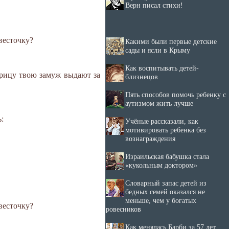
Верн писал стихи!
весточку?
Какими были первые детские
сады и ясли в Крыму
Как воспитывать детей-
трицу твою замуж выдают за
близнецов
Пять способов помочь ребенку с
аутизмом жить лучше
:
Учёные рассказали, как
мотивировать ребенка без
вознаграждения
Израильская бабушка стала
«кукольным доктором»
Словарный запас детей из
бедных семей оказался не
меньше, чем у богатых
весточку?
ровесников
Как менялась Барби за 57 лет