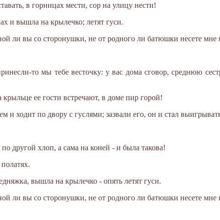
ставать, в горницах мести, сор на улицу нести!
ах и вышла на крылечко; летят гуси.
дной ли вы со сторонушки, не от родного ли батюшки несете мне 
принесли-то мы тебе весточку: у вас дома сговор, среднюю сес
 крыльце ее гости встречают, в доме пир горой!
м и ходит по двору с гуслями; зазвали его, он и стал выигрывать
по другой хлоп, а сама на коней - и была такова!
 полатях.
едняжка, вышла на крылечко - опять летят гуси.
дной ли вы со сторонушки, не от родного ли батюшки несете мне 