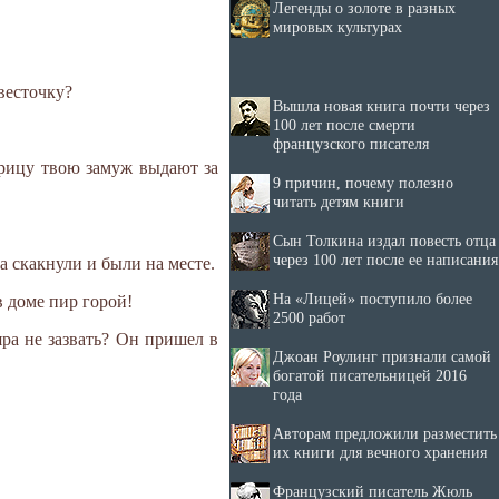
Легенды о золоте в разных
мировых культурах
весточку?
Вышла новая книга почти через
100 лет после смерти
французского писателя
трицу твою замуж выдают за
9 причин, почему полезно
читать детям книги
Сын Толкина издал повесть отца
через 100 лет после ее написания
а скакнули и были на месте.
На «Лицей» поступило более
в доме пир горой!
2500 работ
яра не зазвать? Он пришел в
Джоан Роулинг признали самой
богатой писательницей 2016
года
Авторам предложили разместить
их книги для вечного хранения
Французский писатель Жюль