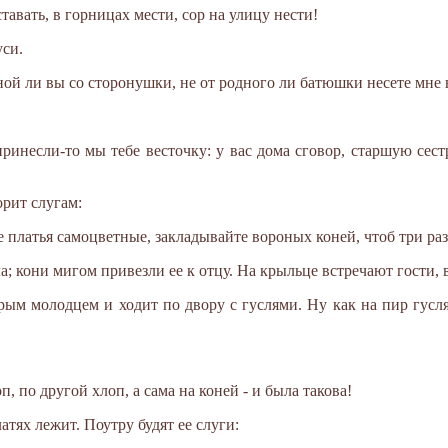
ставать, в горницах мести, сор на улицу нести!
уси.
дной ли вы со сторонушки, не от родного ли батюшки несете мне 
принесли-то мы тебе весточку: у вас дома сговор, старшую сес
орит слугам:
е платья самоцветные, закладывайте вороных коней, чтоб три раз
; кони мигом привезли ее к отцу. На крыльце встречают гости, 
брым молодцем и ходит по двору с гуслями. Ну как на пир гусл
, по другой хлоп, а сама на коней - и была такова!
атях лежит. Поутру будят ее слуги: