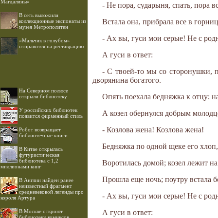
Магдалины»
- Не пора, сударыня, спать, пора в
В сеть выложили
Встала она, прибрала все в горниц
коллекционные экспонаты из
музея Метрополитен
- Ах вы, гуси мои серые! Не с ро
«Мальчик в голубом»
отправится на реставрацию
А гуси в ответ:
- С твоей-то мы со сторонушки, 
дворянина богатого.
На Северном полюсе
Опять поехала бедняжка к отцу; на
открыли библиотеку
У российских библиотек
А козел обернулся добрым молодце
появится фирменный стиль
- Козлова жена! Козлова жена!
Робот возвращает
библиотечные книги
Бедняжка по одной щеке его хлоп, 
В Китае открылась
футуристическая
библиотека с 1,2
Воротилась домой; козел лежит на
миллионами книг
Прошла еще ночь; поутру встала б
В Англии найден ранее
неизвестный фрагмент
средневековой легенды про
- Ах вы, гуси мои серые! Не с ро
короля Артура
В Москве откроют
А гуси в ответ:
библиотеку комиксов