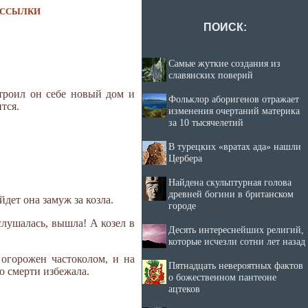
ССЫЛКИ
ПОИСК:
Самые жуткие создания из
славянских поверий
строил он себе новый дом и
Фольклор аборигенов отражает
тся.
изменения очертаний материка
за 10 тысячелетий
В турецких «вратах ада» нашли
Цербера
Найдена скульптурная голова
древней богини в британском
дет она замуж за козла.
городе
слушалась, вышла! А козел в
Десять интереснейших религий,
которые исчезли сотни лет назад
 огорожен частоколом, и на
Пятнадцать невероятных фактов
о смерти избежала.
о божественном пантеоне
ацтеков