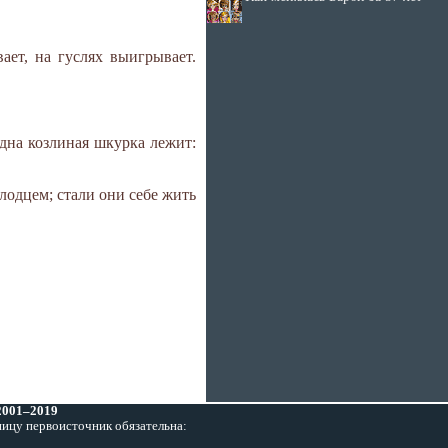
ает, на гуслях выигрывает.
одна козлиная шкурка лежит:
лодцем; стали они себе жить
 2001–2019
ницу первоисточник обязательна: