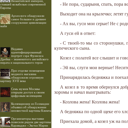
Византийской империи,
- Не пора, сударыня, спать, пора в
ставшей колыбелью современной
Европы
Выходит она на крылечко; летят г
Археологи обнаружили
самое большое и древнее
сооружение цивилизации
- Ах вы, гуси мои серые! Не с ро
майя
А гуси ей в ответ:
- С твоей-то мы со сторонушки, 
купеческого сына.
Недавно
идентифицированный
портрет сэра Фрэнсиса
Козел с полатей все слышит и гов
Дрейка – знаменитого английского
пирата и национального героя
- Эй вы, слуги мои верные! Несит
При отделке помещения
модного магазина
Принарядилась бедняжка и поехала
обнаружили огромную
картину XVII века
А козел в то время обернулся до
Семь музеев Москвы
хоромы и начал выигрывать:
открыли доступ к своим
цифровым коллекциям
- Козлова жена! Козлова жена!
Коллекционер из Голландии
объявил об обнаружении
неизвестной картины Климта
А бедняжка по одной щеке его хлоп
Организаторы выставки
Приехала домой, а козел уж на пол
повесили рядом две картины
Караваджо «Экстаз Марии