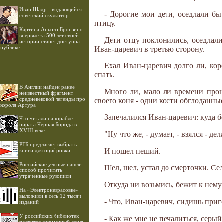
Иван Шадр - выдающийся
- Дорогие мои дети, оседлали бы
советский скульптор
птицу.
Картина Аньоло Бронзино
впервые за 500 лет своей
Дети отцу поклонились, оседлали
истории станет доступна
публике
Иван-царевич в третью сторону.
Ехал Иван-царевич долго ли, коро
спать.
В Англии найден ранее
Много ли, мало ли времени прошл
неизвестный фрагмент
средневековой легенды про
своего коня - одни кости обглоданны
короля Артура
Запечалился Иван-царевич: куда б
Что читали на корабле
пирата Черная Борода в
XVIII веке
"Ну что же, - думает, - взялся - дел
РГБ предлагает выбрать
И пошел пеший.
книги для оцифровки
Российские ученые нашли
Шел, шел, устал до смерточки. Се
способ прочитать
утраченные рукописи
Откуда ни возьмись, бежит к нему
На «Электронекрасовке»
выложили в сеть 12 тысяч
- Что, Иван-царевич, сидишь при
изданий
У российских библиотек
- Как же мне не печалиться, серый
появится фирменный стиль