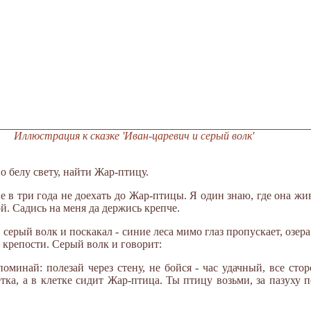
Иллюстрация к сказке 'Иван-царевич и серый волк'
о белу свету, найти Жар-птицу.
не в три года не доехать до Жар-птицы. Я один знаю, где она жив
ой. Садись на меня да держись крепче.
серый волк и поскакал - синие леса мимо глаз пропускает, озера
 крепости. Серый волк и говорит:
оминай: полезай через стену, не бойся - час удачный, все сто
етка, а в клетке сидит Жар-птица. Ты птицу возьми, за пазуху 