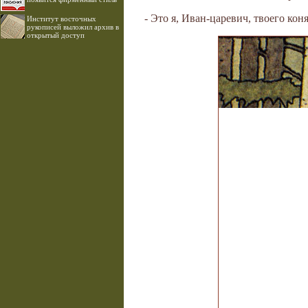
- Это я, Иван-царевич, твоего кон
Институт восточных
рукописей выложил архив в
открытый доступ