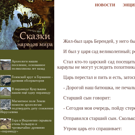
НОВОСТИ
ЭНЦИ
Жил-был царь Берендей, у него б
И был у царя сад великолепный; р
Стал кто-то царский сад посещать
Археологи нашли
поселение, основанное
караулы не могут уследить похитник
полмиллиона лет назад
Царь перестал и пить и есть, зато
Гозекский круг в Германии -
древняя обсерватория
- Дорогой наш батюшка, не печаль
В пирамиде Кукулькана
нашли ещё одну пирамиду
Старший сын говорит:
Магнитное поле Земли
помогло археологам
- Сегодня моя очередь, пойду стер
подтвердить дату сожжения
Иерусалима
Отправился старший сын. Сколько 
Гора в Индонезии скрывала
очень большую и
чрезвычайно древнюю
Утром царь его спрашивает:
«пирамиду»