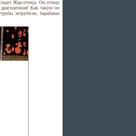
е сидит Жар-птица. Он птицу
, драгоценная! Как такую не
 трубы затрубили, барабаны