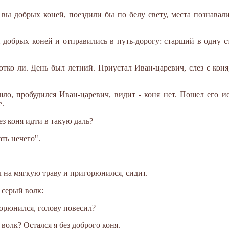
 вы добрых коней, поездили бы по белу свету, места познавали
 добрых коней и отправились в путь-дорогу: старший в одну ст
тко ли. День был летний. Приустал Иван-царевич, слез с коня,
о, пробудился Иван-царевич, видит - коня нет. Пошел его ис
е.
ез коня идти в такую даль?
ать нечего".
л на мягкую траву и пригорюнился, сидит.
 серый волк:
горюнился, голову повесил?
 волк? Остался я без доброго коня.