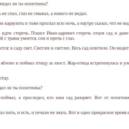
е видал ли ты похитника?
не спал, глаз не смыкал, а никого не видал.
 караулить и тоже проспал всю ночь, а наутро сказал, что не ви
идти стеречь. Пошел Иван-царевич стеречь отцов сад и даже 
й с травы умоется, сон и прочь с глаз.
ся: в саду свет. Светлее и светлее. Весь сад осветило. Он види
яблоне и поймал птицу за хвост. Жар-птица встрепенулась и улет
отцу.
идал ли ты похитника?
поймал, а проследил, кто наш сад разоряет. Вот от похитни
ал пить, и есть, и печали не знать. Вот в одно прекрасное время 