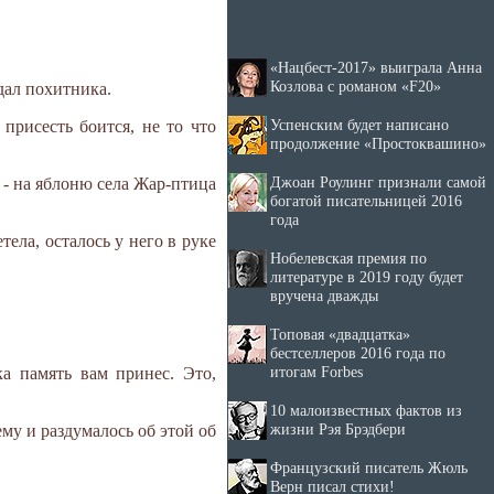
«Нацбест-2017» выиграла Анна
Козлова с романом «F20»
дал похитника.
Успенским будет написано
присесть боится, не то что
продолжение «Простоквашино»
Джоан Роулинг признали самой
т - на яблоню села Жар-птица
богатой писательницей 2016
года
ела, осталось у него в руке
Нобелевская премия по
литературе в 2019 году будет
вручена дважды
Топовая «двадцатка»
бестселлеров 2016 года по
итогам Forbes
ка память вам принес. Это,
10 малоизвестных фактов из
жизни Рэя Брэдбери
ему и раздумалось об этой об
Французский писатель Жюль
Верн писал стихи!