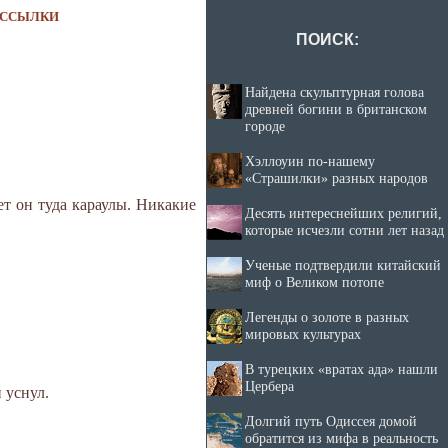
ССЫЛКИ
ПОИСК:
Найдена скульптурная голова
древней богини в британском
городе
Хэллоуин по-нашему
«Страшилки» разных народов
ет он туда караулы. Никакие
Десять интереснейших религий,
которые исчезли сотни лет назад
Ученые подтвердили китайский
миф о Великом потопе
Легенды о золоте в разных
мировых культурах
В турецких «вратах ада» нашли
Цербера
 уснул.
Долгий путь Одиссея домой
обратится из мифа в реальность