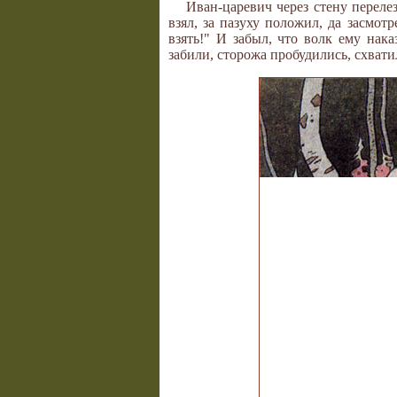
Иван-царевич через стену перелез
взял, за пазуху положил, да засмотр
взять!" И забыл, что волк ему нака
забили, сторожа пробудились, схват