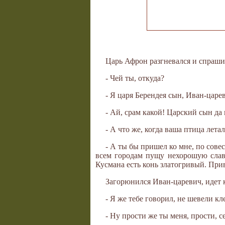
Царь Афрон разгневался и спраши
- Чей ты, откуда?
- Я царя Берендея сын, Иван-царе
- Ай, срам какой! Царский сын да
- А что же, когда ваша птица летал
- А ты бы пришел ко мне, по сове
всем городам пущу нехорошую славу 
Кусмана есть конь златогривый. Прив
Загорюнился Иван-царевич, идет к
- Я же тебе говорил, не шевели к
- Ну прости же ты меня, прости, с