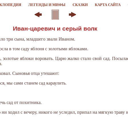
КЛОПЕДИЯ
ЛЕГЕНДЫ И МИФЫ
СКАЗКИ
КАРТА САЙТА
Иван-царевич и серый волк
ыло три сына, младшего звали Иваном.
осла в том саду яблоня с золотыми яблоками.
, золотые яблоки воровать. Царю жалко стало свой сад. Посыла
а.
сковал. Сыновья отца утешают:
ся, мы сами станем сад караулить.
ечь сад от похитника.
ни ходил с вечеру, никого не уследил, припал на мягкую траву и