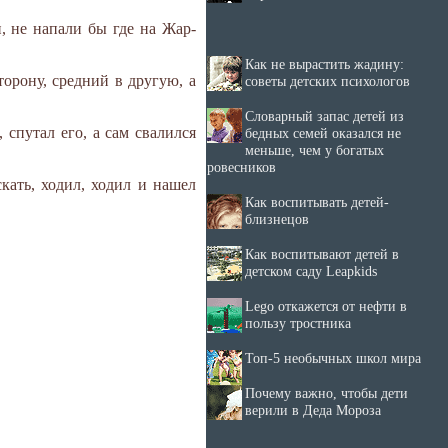
, не напали бы где на Жар-
Как не вырастить жадину:
орону, средний в другую, а
советы детских психологов
Словарный запас детей из
 спутал его, а сам свалился
бедных семей оказался не
меньше, чем у богатых
ровесников
кать, ходил, ходил и нашел
Как воспитывать детей-
близнецов
Как воспитывают детей в
детском саду Leapkids
Lego откажется от нефти в
пользу тростника
Топ-5 необычных школ мира
Почему важно, чтобы дети
верили в Деда Мороза