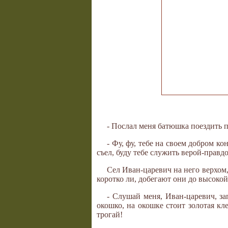
- Послал меня батюшка поездить п
- Фу, фу, тебе на своем добром ко
съел, буду тебе служить верой-правд
Сел Иван-царевич на него верхом, 
коротко ли, добегают они до высокой
- Слушай меня, Иван-царевич, зап
окошко, на окошке стоит золотая кл
трогай!