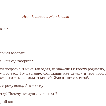
Иван-Царевич и Жар-Птица
вает:
вич.
 пошел воровать.
а, наш сад разоряла?
сти попросил, я бы ее так отдал, из уважения к твоему родителю
про вас... Ну да ладно, сослужишь мне службу, я тебя прощу.
еди его ко мне, тогда отдам тебе Жар-птицу с клеткой.
 серому волку. А волк ему:
летку! Почему не слушал мой наказ?
ерый волк.