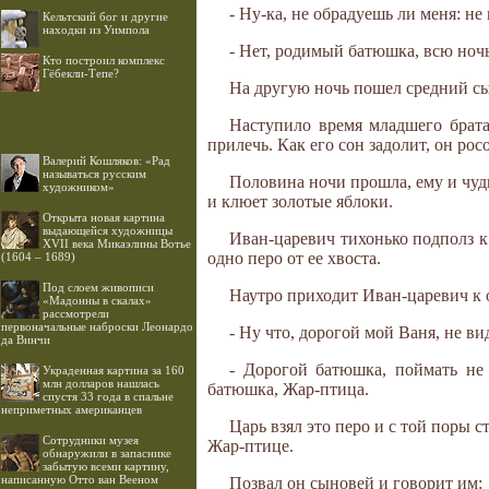
- Ну-ка, не обрадуешь ли меня: н
Кельтский бог и другие
находки из Уимпола
- Нет, родимый батюшка, всю ночь 
Кто построил комплекс
Гёбекли-Тепе?
На другую ночь пошел средний сын
Наступило время младшего брата 
прилечь. Как его сон задолит, он росо
Валерий Кошляков: «Рад
называться русским
Половина ночи прошла, ему и чудит
художником»
и клюет золотые яблоки.
Открыта новая картина
выдающейся художницы
Иван-царевич тихонько подполз к 
XVII века Микаэлины Вотье
одно перо от ее хвоста.
(1604 – 1689)
Под слоем живописи
Наутро приходит Иван-царевич к 
«Мадонны в скалах»
рассмотрели
первоначальные наброски Леонардо
- Ну что, дорогой мой Ваня, не в
да Винчи
- Дорогой батюшка, поймать не 
Украденная картина за 160
млн долларов нашлась
батюшка, Жар-птица.
спустя 33 года в спальне
неприметных американцев
Царь взял это перо и с той поры ст
Cотрудники музея
Жар-птице.
обнаружили в запаснике
забытую всеми картину,
написанную Отто ван Вееном
Позвал он сыновей и говорит им: