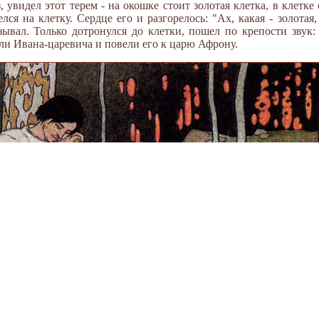
, увидел этот терем - на окошке стоит золотая клетка, в клетк
елся на клетку. Сердце его и разгорелось: "Ах, какая - золотая
зывал. Только дотронулся до клетки, пошел по крепости звук:
или Ивана-царевича и повели его к царю Афрону.