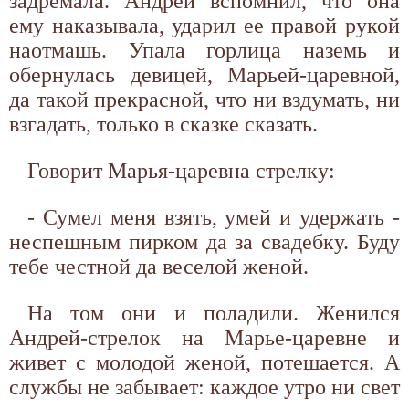
задремала. Андрей вспомнил, что она
ему наказывала, ударил ее правой рукой
наотмашь. Упала горлица наземь и
обернулась девицей, Марьей-царевной,
да такой прекрасной, что ни вздумать, ни
взгадать, только в сказке сказать.
Говорит Марья-царевна стрелку:
- Сумел меня взять, умей и удержать -
неспешным пирком да за свадебку. Буду
тебе честной да веселой женой.
На том они и поладили. Женился
Андрей-стрелок на Марье-царевне и
живет с молодой женой, потешается. А
службы не забывает: каждое утро ни свет