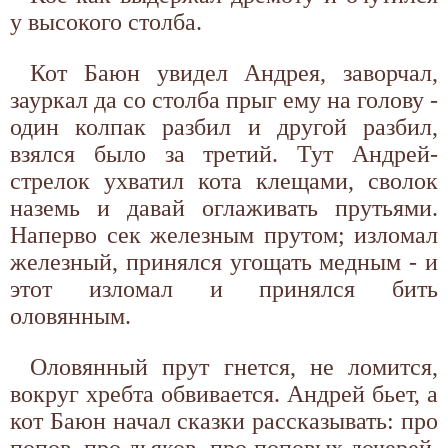
у высокого столба.
Кот Баюн увидел Андрея, заворчал,
зауркал да со столба прыг ему на голову -
один колпак разбил и другой разбил,
взялся было за третий. Тут Андрей-
стрелок ухватил кота клещами, сволок
наземь и давай оглаживать прутьями.
Наперво сек железным прутом; изломал
железный, принялся угощать медным - и
этот изломал и принялся бить
оловянным.
Оловянный прут гнется, не ломится,
вокруг хребта обвивается. Андрей бьет, а
кот Баюн начал сказки рассказывать: про
попов, про дьяков, про поповых дочерей.