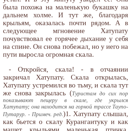
была похожа на маленькую букашку на
дальнем холме. И тут же, благодаря
крыльям, оказалась почти рядом. А в
следующее мгновение Хатупату
почувствовал ее горячее дыхание у себя
на спине. Он снова побежал, но у иего на
пути выросла огромная скала.
- Откройся, скала! - в отчаянии
закричал Хатупату. Скала открылась,
Хатупату устремился во тьму, и скала тут
же снова закрылась (
Туристам до сих пор
показывают пещеру в скале, где укрылся
Хатупату; она находится на горной трассе Таупо-
)1. Хатупату слышал,
Путарур. - Примеч. ред.
как бьется о скалу Курангаитуку и как
машет крыльями маленькая птичка.