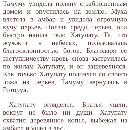
Тамуму увидела поляну с заброшенным
домом и опустилась на землю. Муха
влетела в амбар и увидела огромную
кучу перьев. Ползая среди перьев, она
быстро нашла тело Хатупату. Та, что
жужжит в небесах, пользовалась
благосклонностью богов. Благодаря ее
заступничеству кровь снова заструилась
по жилам Хатупату, и он зашевелился.
Как только Хатупату поднялся со своего
ложа из перьев, Тамуму вернулась в
Роторуа.
Хатупату огляделся. Братья ушли,
вокруг не было ни души. Хатупату
схватил деревянное копье, выбежал из
амбара и ушел в лес.