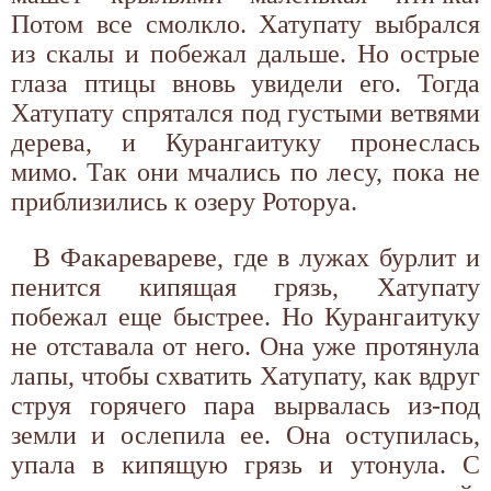
Потом все смолкло. Хатупату выбрался
из скалы и побежал дальше. Но острые
глаза птицы вновь увидели его. Тогда
Хатупату спрятался под густыми ветвями
дерева, и Курангаитуку пронеслась
мимо. Так они мчались по лесу, пока не
приблизились к озеру Роторуа.
В Факаревареве, где в лужах бурлит и
пенится кипящая грязь, Хатупату
побежал еще быстрее. Но Курангаитуку
не отставала от него. Она уже протянула
лапы, чтобы схватить Хатупату, как вдруг
струя горячего пара вырвалась из-под
земли и ослепила ее. Она оступилась,
упала в кипящую грязь и утонула. С