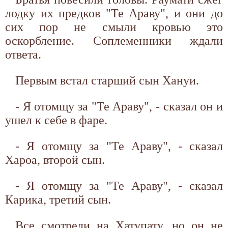
лодку их предков "Те Араву", и они до
сих пор не смыли кровью это
оскорбление. Соплеменники ждали
ответа.
Первым встал старший сын Хануи.
- Я отомщу за "Те Араву", - сказал он и
ушел к себе в фаре.
- Я отомщу за "Те Араву", - сказал
Хароа, второй сын.
- Я отомщу за "Те Араву", - сказал
Карика, третий сын.
Все смотрели на Хатупату, но он не