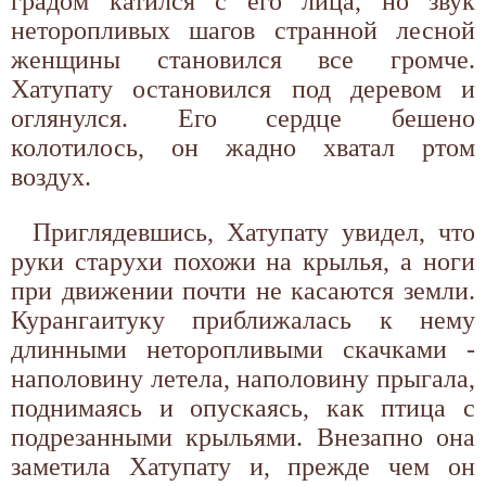
градом катился с его лица, но звук
неторопливых шагов странной лесной
женщины становился все громче.
Хатупату остановился под деревом и
оглянулся. Его сердце бешено
колотилось, он жадно хватал ртом
воздух.
Приглядевшись, Хатупату увидел, что
руки старухи похожи на крылья, а ноги
при движении почти не касаются земли.
Курангаитуку приближалась к нему
длинными неторопливыми скачками -
наполовину летела, наполовину прыгала,
поднимаясь и опускаясь, как птица с
подрезанными крыльями. Внезапно она
заметила Хатупату и, прежде чем он