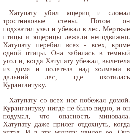
Хатупату убил ящериц и сломал
тростниковые стены. Потом он
подхватил узел и убежал в лес. Мертвые
птицы и ящерицы лежали неподвижно.
Хатупату перебил всех - всех, кроме
одной птицы. Она забилась в темный
угол и, когда Хатупату убежал, вылетела
из дома и полетела над холмами в
дальний лес, где охотилась
Курангаитуку.
Хатупату со всех ног побежал домой.
Курангаитуку нигде не было видно, и он
подумал, что опасность миновала.
Хатупату даже прилег отдохнуть, когда
устал. И в эту минуту увидел ее. Она