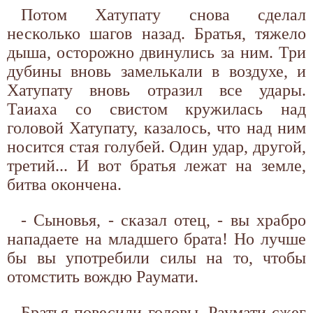
Потом Хатупату снова сделал
несколько шагов назад. Братья, тяжело
дыша, осторожно двинулись за ним. Три
дубины вновь замелькали в воздухе, и
Хатупату вновь отразил все удары.
Таиаха со свистом кружилась над
головой Хатупату, казалось, что над ним
носится стая голубей. Один удар, другой,
третий... И вот братья лежат на земле,
битва окончена.
- Сыновья, - сказал отец, - вы храбро
нападаете на младшего брата! Но лучше
бы вы употребили силы на то, чтобы
отомстить вождю Раумати.
Братья повесили головы. Раумати сжег