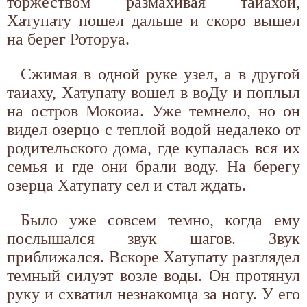
торжеством размахивая таиахой,
Хатупату пошел дальше и скоро вышел
на берег Роторуа.
Сжимая в одной руке узел, а в другой
таиаху, Хатупату вошел в воДу и поплыл
на остров Мокоиа. Уже темнело, но он
видел озерцо с теплой водой недалеко от
родительского дома, где купалась вся их
семья и где они брали воду. На берегу
озерца Хатупату сел и стал ждать.
Было уже совсем темно, когда ему
послышался звук шагов. Звук
приближался. Вскоре Хатупату разглядел
темный силуэт возле воды. Он протянул
руку и схватил незнакомца за ногу. У его