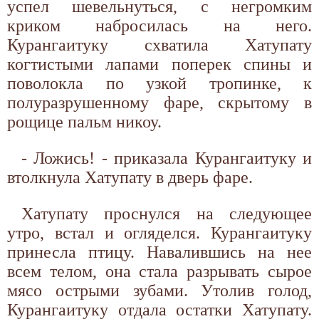
успел шевельнуться, с негромким
криком набросилась на него.
Курангаитуку схватила Хатупату
когтистыми лапами поперек спины и
поволокла по узкой тропинке, к
полуразрушенному фаре, скрытому в
рощице пальм никоу.
- Ложись! - приказала Курангаитуку и
втолкнула Хатупату в дверь фаре.
Хатупату проснулся на следующее
утро, встал и огляделся. Курангаитуку
принесла птицу. Навалившись на нее
всем телом, она стала разрывать сырое
мясо острыми зубами. Утолив голод,
Курангаитуку отдала остатки Хатупату.