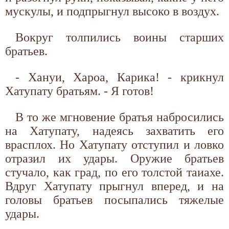
мускулы, и подпрыгнул высоко в воздух.
Вокруг толпились воины старших
братьев.
- Хануи, Хароа, Карика! - крикнул
Хатупату братьям. - Я готов!
В то же мгновение братья набросились
на Хатупату, надеясь захватить его
врасплох. Но Хатупату отступил и ловко
отразил их удары. Оружие братьев
стучало, как град, по его толстой таиахе.
Вдруг Хатупату прыгнул вперед, и на
головы братьев посыпались тяжелые
удары.