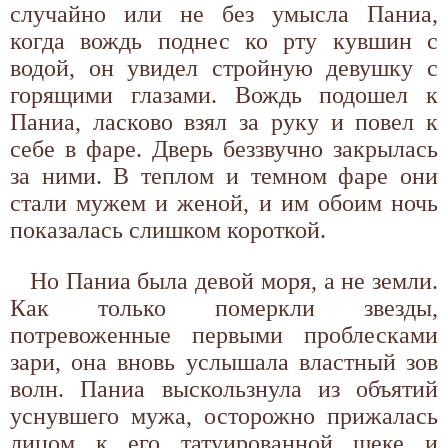
случайно или не без умысла Паниа,
когда вождь поднес ко рту кувшин с
водой, он увидел стройную девушку с
горящими глазами. Вождь подошел к
Паниа, ласково взял за руку и повел к
себе в фаре. Дверь беззвучно закрылась
за ними. В теплом и темном фаре они
стали мужем и женой, и им обоим ночь
показалась слишком короткой.
Но Паниа была девой моря, а не земли.
Как только померкли звезды,
потревоженные первыми проблесками
зари, она вновь услышала властный зов
волн. Паниа выскользнула из объятий
уснувшего мужа, осторожно прижалась
лицом к его татуированной щеке и