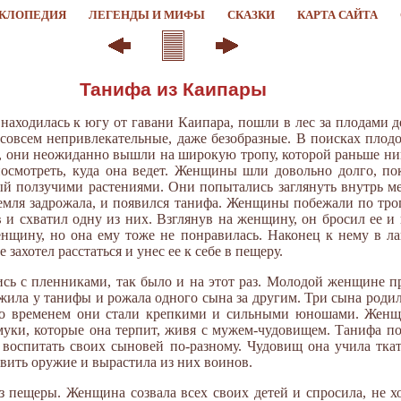
КЛОПЕДИЯ
ЛЕГЕНДЫ И МИФЫ
СКАЗКИ
КАРТА САЙТА
Танифа из Каипары
находилась к югу от гавани Каипара, пошли в лес за плодами д
- совсем непривлекательные, даже безобразные. В поисках пло
, они неожиданно вышли на широкую тропу, которой раньше ник
посмотреть, куда она ведет. Женщины шли довольно долго, пок
тый ползучими растениями. Они попытались заглянуть внутрь м
емля задрожала, и появился танифа. Женщины побежали по тро
и схватил одну из них. Взглянув на женщину, он бросил ее и 
нщину, но она ему тоже не понравилась. Наконец к нему в ла
 захотел расстаться и унес ее к себе в пещеру.
ь с пленниками, так было и на этот раз. Молодой женщине п
 жила у танифы и рожала одного сына за другим. Три сына род
 Со временем они стали крепкими и сильными юношами. Женщи
муки, которые она терпит, живя с мужем-чудовищем. Танифа по
воспитать своих сыновей по-разному. Чудовищ она учила ткать
овить оружие и вырастила из них воинов.
 пещеры. Женщина созвала всех своих детей и спросила, не х