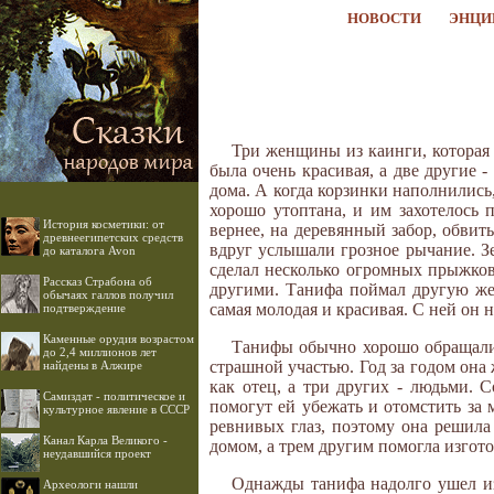
НОВОСТИ
ЭНЦИ
Три женщины из каинги, которая 
была очень красивая, а две другие 
дома. А когда корзинки наполнились
хорошо утоптана, и им захотелось 
История косметики: от
вернее, на деревянный забор, обви
древнеегипетских средств
вдруг услышали грозное рычание. З
до каталога Avon
сделал несколько огромных прыжков 
Рассказ Страбона об
другими. Танифа поймал другую же
обычаях галлов получил
самая молодая и красивая. С ней он не
подтверждение
Каменные орудия возрастом
Танифы обычно хорошо обращалис
до 2,4 миллионов лет
страшной участью. Год за годом она
найдены в Алжире
как отец, а три других - людьми.
Самиздат - политическое и
помогут ей убежать и отомстить за 
культурное явление в СССР
ревнивых глаз, поэтому она решила 
Канал Карла Великого -
домом, а трем другим помогла изгот
неудавшийся проект
Однажды танифа надолго ушел из
Археологи нашли