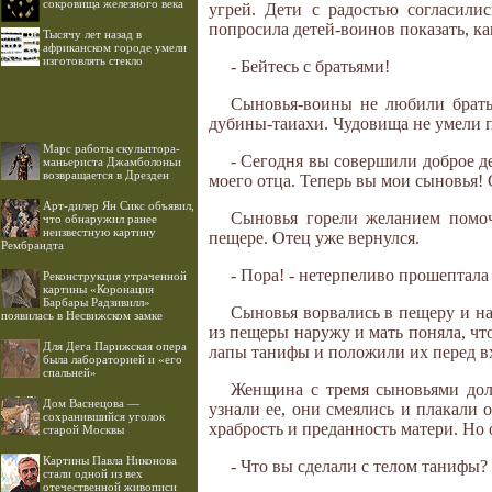
сокровища железного века
угрей. Дети с радостью согласили
попросила детей-воинов показать, ка
Тысячу лет назад в
африканском городе умели
изготовлять стекло
- Бейтесь с братьями!
Сыновья-воины не любили брать
дубины-таиахи. Чудовища не умели по
Марс работы скульптора-
- Сегодня вы совершили доброе де
маньериста Джамболоньи
возвращается в Дрезден
моего отца. Теперь вы мои сыновья! 
Арт-дилер Ян Сикс объявил,
Сыновья горели желанием помоч
что обнаружил ранее
неизвестную картину
пещере. Отец уже вернулся.
Рембрандта
- Пора! - нетерпеливо прошептала 
Реконструкция утраченной
картины «Коронация
Барбары Радзивилл»
Сыновья ворвались в пещеру и на
появилась в Несвижском замке
из пещеры наружу и мать поняла, чт
Для Дега Парижская опера
лапы танифы и положили их перед в
была лабораторией и «его
спальней»
Женщина с тремя сыновьями дол
Дом Васнецова —
узнали ее, они смеялись и плакали 
сохранившийся уголок
храбрость и преданность матери. Но 
старой Москвы
Картины Павла Никонова
- Что вы сделали с телом танифы? 
стали одной из вех
отечественной живописи