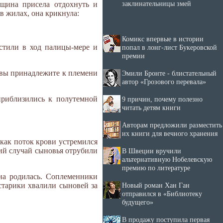
заклинательницы змей
нщина присела отдохнуть и
в жилах, она крикнула:
Комикс впервые в истории
стили в ход палицы-мере и
попал в лонг-лист Букеровской
премии
е вы принадлежите к племени
Эмили Бронте - блистательный
автор «Грозового перевала»
приблизились к полутемной
9 причин, почему полезно
читать детям книги
Авторам предложили разместить
их книги для вечного хранения
как поток крови устремился
кий случай сыновья отрубили
В Швеции вручили
альтернативную Нобелевскую
премию по литературе
на родилась. Соплеменники
Новый роман Хан Ган
 старики хвалили сыновей за
отправился в «Библиотеку
будущего»
В продажу поступила первая