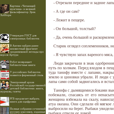
- Отрезали передние и задние лап
Картина «Читающий
мужчина» и великий
- А где он сам?
фальсификатор Эрик
Хебборн
- Лежит в пещере.
- Он большой, толстый?
Утвержден ГОСТ для
- Да, очень большой и раскормлен
электронных библиотек
Старик оглядел соплеменников, не
В Англии найден ранее
неизвестный фрагмент
средневековой легенды про
- Я чувствую запах вареного мяса,
короля Артура
Робот возвращает
Люди закричали в знак одобрения
библиотечные книги
путь по холмам. Перед входом в пе
туда танифу вместе с лапами, накры
У российских библиотек
появится фирменный стиль
землю и циновки убрали. И люди с у
лапы сами собой задвигались и встал
Электронный архив
Российской государственной
детской библиотеки: книги,
Танифа с дымящимися боками выск
журналы, газеты
побежали, спасаясь от его ненасы
РГБ предлагает выбрать
женщина взбежала на скалу, нависшу
книги для оцифровки
атуа океана. Они сделали ей мягкое 
выбросили на берег. Рыбаки увидели
Полные собрания сочинений
русских классиков, изданные
рыбаки отвели ее домой.