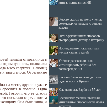
книга, написанная ИИ
Вместо сказок на ночь ученые
рекомендуют решать с детьми
задачи
Пять эффективных способов
быстро унять детскую истерику
Исследование показало, как
нельзя хвалить детей
новей танифы отправились в
Учёные рассказали, как
ли огромную печь, положили
мотивировать ребенка без
гда мясо сварится. Наконец
вознаграждения
ь и задергалось. Отрезанные
Какими были первые детские
сады и ясли в Крыму
л на месте, другие в ужасе
а бросился в погоню. Одна
Как менялась Барби за 57 лет
вой. Говорят, что ее спасли
 что посылало море, а потом
Российские ученые выявили
и женщину. Она была жива, и
уникальные способности мозга
аутистов