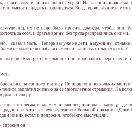
сь, и все вместе пошли ловить угрей. На лесной поляне же
к они умеют нападать и защищаться. Когда кровь закипела у них 
ев-чудовищ, их не надо было просить дважды, чтобы они пу
стоять за себя, и братья-воины без труда расправились с ними.
ло, - сказала мать. - Теперь вы уже не дети, а мужчины, отнын
Скажите, можете вы избавить меня от танифы, от вашего отца?
ь матери. Быстро и неслышно они пробрались через лес и 
мать.
бросились на сонного та-нифу. Не прошло и нескольких минут, 
о танифа заплатил жизнью за ее многолетние страдания. На вся
ходом в пещеру.
го шла по лесам и холмам и наконец пришла в каингу, где о
от радости и в тот же вечер устроили большой праздник. Даже
один из них встал и попросил, чтобы его выслушали.
- спросил он.