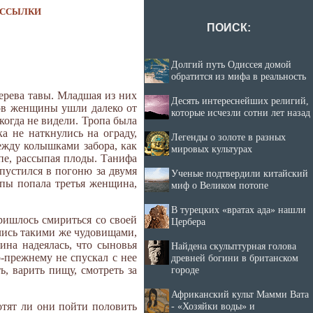
ССЫЛКИ
ПОИСК:
Долгий путь Одиссея домой
обратится из мифа в реальность
ерева тавы. Младшая из них
Десять интереснейших религий,
дов женщины ушли далеко от
которые исчезли сотни лет назад
огда не видели. Тропа была
а не наткнулись на ограду,
Легенды о золоте в разных
ежду колышками забора, как
мировых культурах
пе, рассыпая плоды. Танифа
пустился в погоню за двумя
Ученые подтвердили китайский
пы попала третья женщина,
миф о Великом потопе
В турецких «вратах ада» нашли
ришлось смириться со своей
Цербера
ились такими же чудовищами,
на надеялась, что сыновья
Найдена скульптурная голова
-прежнему не спускал с нее
древней богини в британском
городе
, варить пищу, смотреть за
Африканский культ Мамми Вата
- «Хозяйки воды» и
отят ли они пойти половить