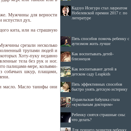
Кадзуо Исигуро стал лауреатом
Нобелевской премии 2017 г. по
туже. Мужчины для верности
литературе
и испустил дух.
дого кита, или на страшную
Пять способов помочь ребенку с
аутизмом жить лучше
 Мужчины срезали несколько
реполненный трупами людей и
Как воспитывать детей-
которых Хоту-пуку недавно
близнецов
вленные тела без рук и ног.
ито палицами-мере, кольями-
Как воспитывают детей в
з собачьих шкур, плащами,
детском саду Leapkids
мени.
Пять эффективных способов
и масло. Масло танифы они
быстро унять детскую истерику
Израильская бабушка стала
«кукольным доктором»
Ребенку снятся страшные сны:
что делать?
Для лучшего развития ребенку