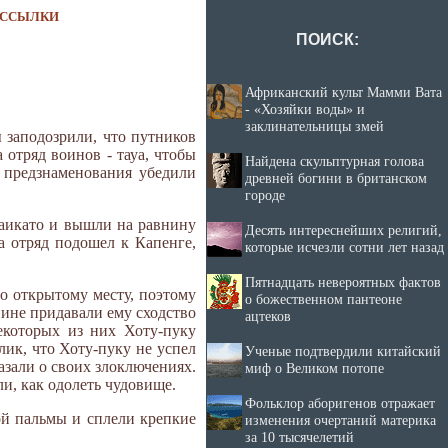
ССЫЛКИ
ПОИСК:
Африканский культ Мамми Вата
- «Хозяйки воды» и
заклинательницы змей
 заподозрили, что путников
 отряд воинов - тауа, чтобы
Найдена скульптурная голова
 предзнаменования убедили
древней богини в британском
городе
Уаикато и вышли на равнину
Десять интереснейших религий,
а отряд подошел к Капенге,
которые исчезли сотни лет назад
Пятнадцать невероятных фактов
о открытому месту, поэтому
о божественном пантеоне
пине придавали ему сходство
ацтеков
екоторых из них Хоту-пуку
лик, что Хоту-пуку не успел
Ученые подтвердили китайский
азали о своих злоключениях.
миф о Великом потопе
и, как одолеть чудовище.
Фольклор аборигенов отражает
ой пальмы и сплели крепкие
изменения очертаний материка
за 10 тысячелетий