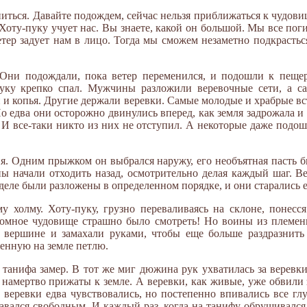
иться. Давайте подождем, сейчас нельзя приближаться к чудовищу
оту-пуку учует нас. Вы знаете, какой он большой. Мы все поги
етер задует нам в лицо. Тогда мы сможем незаметно подкрастьс
 Они подождали, пока ветер переменился, и подошли к пещер
пуку крепко спал. Мужчины разложили веревочные сети, а 
 и копья. Другие держали веревки. Самые молодые и храбрые вс
 едва они осторожно двинулись вперед, как земля задрожала и
 И все-таки никто из них не отступил. А некоторые даже подош
ия. Одним прыжком он выбрался наружу, его необъятная пасть б
ы начали отходить назад, осмотрительно делая каждый шаг. Ве
 деле были разложены в определенном порядке, и они старались е
холму. Хоту-пуку, грузно переваливаясь на склоне, понесся
ромное чудовище страшно было смотреть! Но воины из племен
а вершине и замахали руками, чтобы еще больше раздразнить 
женную на земле петлю.
 танифа замер. В тот же миг дюжина рук ухватилась за веревки
намертво прижаты к земле. А веревки, как живые, уже обвили 
 веревки едва чувствовались, но постепенно впивались все гл
ставался свободным. И каждый раз, когда на танифу обрушивался