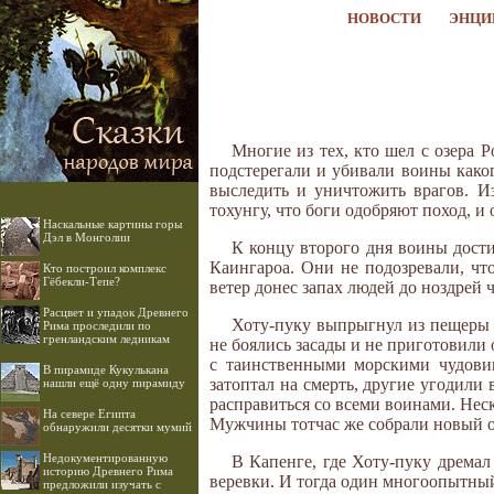
НОВОСТИ
ЭНЦИ
Многие из тех, кто шел с озера 
подстерегали и убивали воины каког
выследить и уничтожить врагов. И
тохунгу, что боги одобряют поход, и 
Наскальные картины горы
Дэл в Монголии
К концу второго дня воины дости
Каингароа. Они не подозревали, чт
Кто построил комплекс
Гёбекли-Тепе?
ветер донес запах людей до ноздрей 
Расцвет и упадок Древнего
Хоту-пуку выпрыгнул из пещеры 
Рима проследили по
гренландским ледникам
не боялись засады и не приготовили
с таинственными морскими чудови
В пирамиде Кукулькана
затоптал на смерть, другие угодили 
нашли ещё одну пирамиду
расправиться со всеми воинами. Неск
На севере Египта
Мужчины тотчас же собрали новый от
обнаружили десятки мумий
Недокументированную
В Капенге, где Хоту-пуку дремал
историю Древнего Рима
веревки. И тогда один многоопытный
предложили изучать с