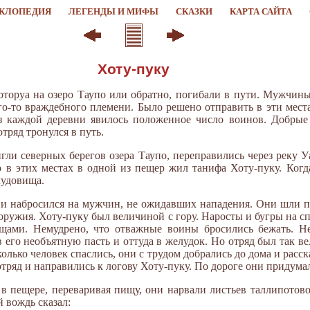
КЛОПЕДИЯ
ЛЕГЕНДЫ И МИФЫ
СКАЗКИ
КАРТА САЙТА
Хоту-пуку
Роторуа на озеро Таупо или обратно, погибали в пути. Мужчины
о-то враждебного племени. Было решено отправить в эти места
з каждой деревни явилось положенное число воинов. Добрые
отряд тронулся в путь.
гли северных берегов озера Таупо, переправились через реку 
о в этих местах в одной из пещер жил танифа Хоту-пуку. Когд
чудовища.
и набросился на мужчин, не ожидавших нападения. Они шли п
 оружия. Хоту-пуку был величиной с гору. Наросты и бугры на с
щами. Немудрено, что отважные воины бросились бежать. Н
в его необъятную пасть и оттуда в желудок. Но отряд был так ве
олько человек спаслись, они с трудом добрались до дома и расск
ряд и направились к логову Хоту-пуку. По дороге они придумал
 в пещере, переваривая пищу, они нарвали листьев таллипотов
 вождь сказал: