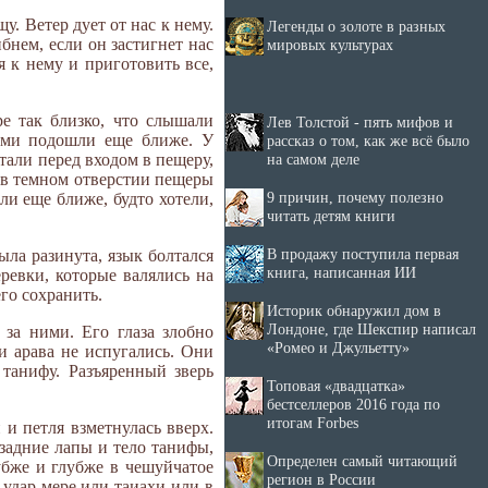
. Ветер дует от нас к нему.
Легенды о золоте в разных
бнем, если он застигнет нас
мировых культурах
я к нему и приготовить все,
е так близко, что слышали
Лев Толстой - пять мифов и
сами подошли еще ближе. У
рассказ о том, как же всё было
на самом деле
тали перед входом в пещеру,
 в темном отверстии пещеры
9 причин, почему полезно
ли еще ближе, будто хотели,
читать детям книги
В продажу поступила первая
ыла разинута, язык болтался
книга, написанная ИИ
ревки, которые валялись на
го сохранить.
Историк обнаружил дом в
Лондоне, где Шекспир написал
 за ними. Его глаза злобно
«Ромео и Джульетту»
и арава не испугались. Они
танифу. Разъяренный зверь
Топовая «двадцатка»
бестселлеров 2016 года по
итогам Forbes
 и петля взметнулась вверх.
задние лапы и тело танифы,
Определен самый читающий
убже и глубже в чешуйчатое
регион в России
 удар мере или таиахи или в