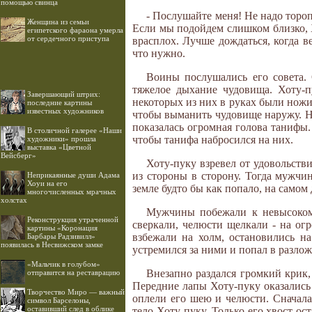
помощью свинца
- Послушайте меня! Не надо тороп
Женщина из семьи
Если мы подойдем слишком близко, Х
египетского фараона умерла
от сердечного приступа
врасплох. Лучше дождаться, когда в
что нужно.
Воины послушались его совета.
тяжелое дыхание чудовища. Хоту-
Завершающий штрих:
некоторых из них в руках были ножи
последние картины
известных художников
чтобы выманить чудовище наружу. Но
показалась огромная голова танифы.
В столичной галерее «Наши
чтобы танифа набросился на них.
художники» прошла
выставка «Цветной
Вейсберг»
Хоту-пуку взревел от удовольств
из стороны в сторону. Тогда мужчин
Неприкаянные души Адама
Хоуи на его
земле будто бы как попало, на самом
многочисленных мрачных
холстах
Мужчины побежали к невысокому 
Реконструкция утраченной
сверкали, челюсти щелкали - на ог
картины «Коронация
взбежали на холм, остановились н
Барбары Радзивилл»
появилась в Несвижском замке
устремился за ними и попал в разло
«Мальчик в голубом»
Внезапно раздался громкий крик,
отправится на реставрацию
Передние лапы Хоту-пуку оказались 
Творчество Миро — важный
оплели его шею и челюсти. Сначала
символ Барселоны,
оставивший след в облике
тело Хоту-пуку. Только его хвост о