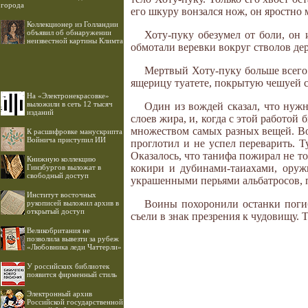
города
его шкуру вонзался нож, он яростно 
Коллекционер из Голландии
объявил об обнаружении
Хоту-пуку обезумел от боли, он 
неизвестной картины Климта
обмотали веревки вокруг стволов дер
Мертвый Хоту-пуку больше всего 
ящерицу туатете, покрытую чешуей 
На «Электронекрасовке»
выложили в сеть 12 тысяч
Один из вождей сказал, что нужн
изданий
слоев жира, и, когда с этой работо
множеством самых разных вещей. В
К расшифровке манускрипта
Войнича приступил ИИ
проглотил и не успел переварить. Т
Оказалось, что танифа пожирал не т
Книжную коллекцию
кокири и дубинами-таиахами, оруж
Гинзбургов выложат в
свободный доступ
украшенными перьями альбатросов, 
Институт восточных
Воины похоронили останки погиб
рукописей выложил архив в
открытый доступ
съели в знак презрения к чудовищу.
Великобритания не
позволила вывезти за рубеж
«Любовника леди Чаттерли»
У российских библиотек
появится фирменный стиль
Электронный архив
Российской государственной