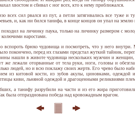
махал хвостом и сбивал с ног всех, кто к нему приближался.
изо всех сил рвался из пут, а петли затягивались все туже и 
евьев, и, как ни бился танифа, в конце концов он упал на землю 
походил на личинку паука, только на личинку размером с моло
с колючими наростами.
о вспороть брюхо чудовища и посмотреть, что у него внутри.
й было покончено, перед их глазами предстал жуткий тайник, пе
оины нашли в животе чудовища нескольких мужчин и женщин, 
ут же лежали оторванные от тела руки, ноги, головы и обезгла
олько людей, но и всю поклажу своих жертв. Его чрево было наб
ием из китовой кости, из зубов акулы, циновками, одеждой и
птицы киви, льняной одеждой и драгоценными реликвиями пле
ших, а танифу разрубили на части и из его жира приготовил
 Так была отпразднована победа над кровожадным врагом.