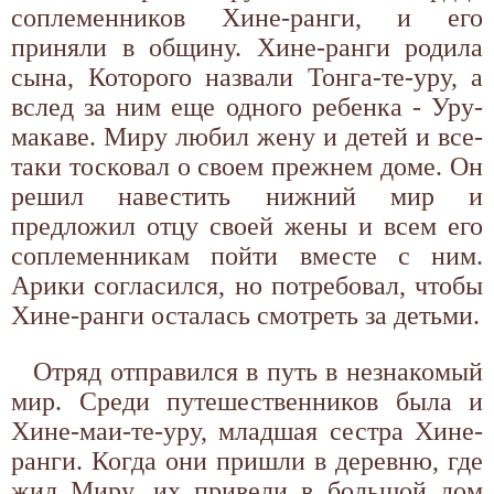
соплеменников Хине-ранги, и его
приняли в общину. Хине-ранги родила
сына, Которого назвали Тонга-те-уру, а
вслед за ним еще одного ребенка - Уру-
макаве. Миру любил жену и детей и все-
таки тосковал о своем прежнем доме. Он
решил навестить нижний мир и
предложил отцу своей жены и всем его
соплеменникам пойти вместе с ним.
Арики согласился, но потребовал, чтобы
Хине-ранги осталась смотреть за детьми.
Отряд отправился в путь в незнакомый
мир. Среди путешественников была и
Хине-маи-те-уру, младшая сестра Хине-
ранги. Когда они пришли в деревню, где
жил Миру, их привели в большой дом