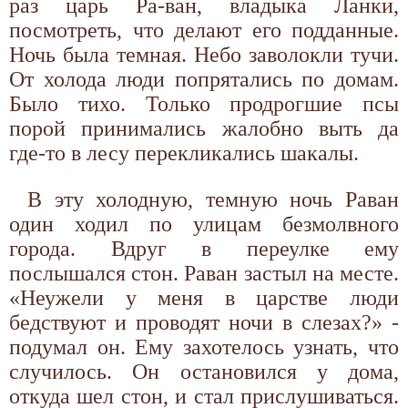
раз царь Ра-ван, владыка Ланки,
посмотреть, что делают его подданные.
Ночь была темная. Небо заволокли тучи.
От холода люди попрятались по домам.
Было тихо. Только продрогшие псы
порой принимались жалобно выть да
где-то в лесу перекликались шакалы.
В эту холодную, темную ночь Раван
один ходил по улицам безмолвного
города. Вдруг в переулке ему
послышался стон. Раван застыл на месте.
«Неужели у меня в царстве люди
бедствуют и проводят ночи в слезах?» -
подумал он. Ему захотелось узнать, что
случилось. Он остановился у дома,
откуда шел стон, и стал прислушиваться.