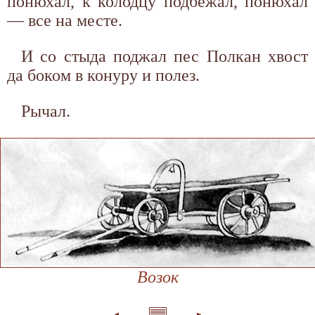
понюхал, к колодцу подбежал, понюхал
— все на месте.
И со стыда поджал пес Полкан хвост
да боком в конуру и полез.
Рычал.
Возок