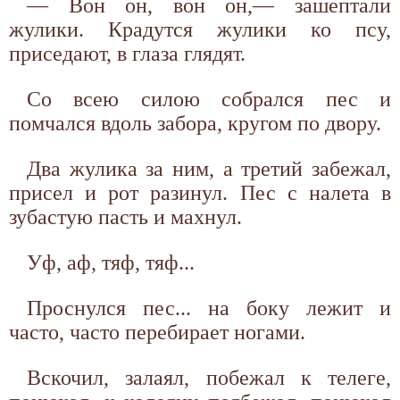
— Вон он, вон он,— зашептали
жулики. Крадутся жулики ко псу,
приседают, в глаза глядят.
Со всею силою собрался пес и
помчался вдоль забора, кругом по двору.
Два жулика за ним, а третий забежал,
присел и рот разинул. Пес с налета в
зубастую пасть и махнул.
Уф, аф, тяф, тяф...
Проснулся пес... на боку лежит и
часто, часто перебирает ногами.
Вскочил, залаял, побежал к телеге,