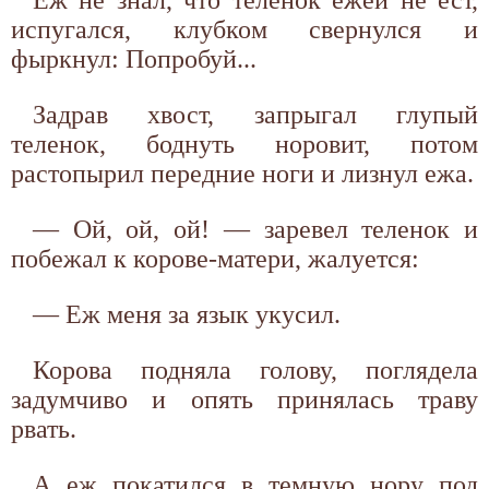
испугался, клубком свернулся и
фыркнул: Попробуй...
Задрав хвост, запрыгал глупый
теленок, боднуть норовит, потом
растопырил передние ноги и лизнул ежа.
— Ой, ой, ой! — заревел теленок и
побежал к корове-матери, жалуется:
— Еж меня за язык укусил.
Корова подняла голову, поглядела
задумчиво и опять принялась траву
рвать.
А еж покатился в темную нору под