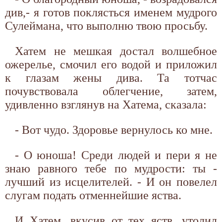
див,- я готов поклясться именем мудрого
Сулеймана, что выполню твою просьбу.
Хатем не мешкая достал волшебное
ожерелье, смочил его водой и приложил
к глазам жены дива. Та тотчас
почувствовала облегчение, затем,
удивленно взглянув на Хатема, сказала:
- Вот чудо. Здоровье вернулось ко мне.
- О юноша! Среди людей и пери я не
знаю равного тебе по мудрости: ты -
лучший из исцелителей. - И он повелел
слугам подать отменнейшие яства.
И Хатем, вкусив от тех яств, утолил