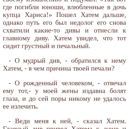
где погибли юноши, влюбленные в дочь
купца Хариса!» Пошел Хатем дальше,
однако путь его был недолог его снова
схватили какие-то дивы и отнесли к
главному диву. Хатем увидел, что тот
сидит грустный и печальный.
- О мудрый див, - обратился к нему
Хатем, - в чем причина твоей печали?
- О рожденный человеком, - отвечал
ему тот,- у моей жены издавна болят
глаза, и до сей поры никому не удалось
ее излечить.
- Веди меня к ней, - сказал Хатем.
Главный див привел Хатема к жене и