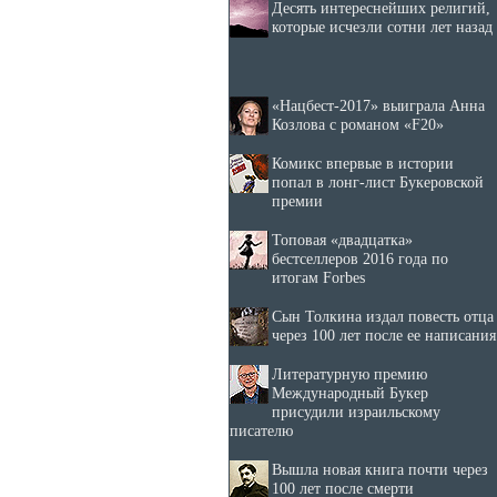
Десять интереснейших религий,
которые исчезли сотни лет назад
«Нацбест-2017» выиграла Анна
Козлова с романом «F20»
Комикс впервые в истории
попал в лонг-лист Букеровской
премии
Топовая «двадцатка»
бестселлеров 2016 года по
итогам Forbes
Сын Толкина издал повесть отца
через 100 лет после ее написания
Литературную премию
Международный Букер
присудили израильскому
писателю
Вышла новая книга почти через
100 лет после смерти