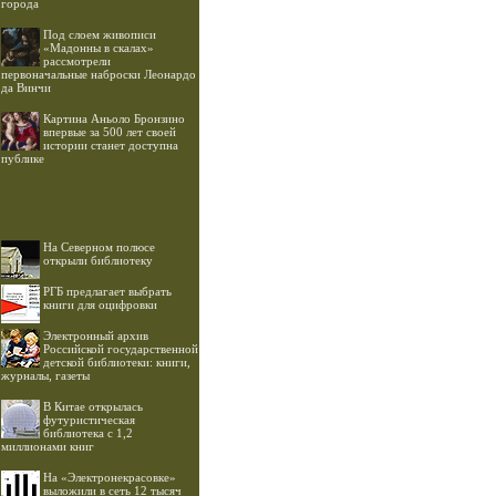
города
Под слоем живописи
«Мадонны в скалах»
рассмотрели
первоначальные наброски Леонардо
да Винчи
Картина Аньоло Бронзино
впервые за 500 лет своей
истории станет доступна
публике
На Северном полюсе
открыли библиотеку
РГБ предлагает выбрать
книги для оцифровки
Электронный архив
Российской государственной
детской библиотеки: книги,
журналы, газеты
В Китае открылась
футуристическая
библиотека с 1,2
миллионами книг
На «Электронекрасовке»
выложили в сеть 12 тысяч