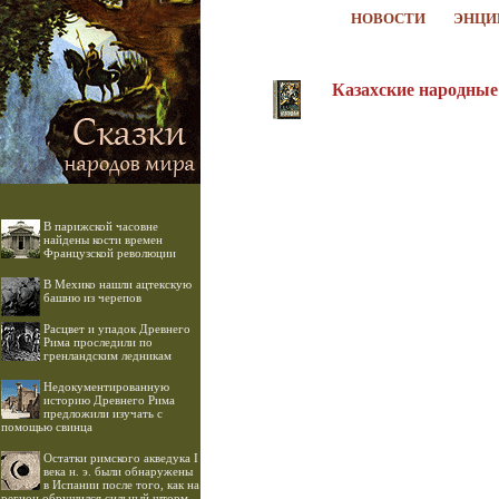
НОВОСТИ
ЭНЦИ
Казахские народные 
В парижской часовне
найдены кости времен
Французской революции
В Мехико нашли ацтекскую
башню из черепов
Расцвет и упадок Древнего
Рима проследили по
гренландским ледникам
Недокументированную
историю Древнего Рима
предложили изучать с
помощью свинца
Остатки римского акведука I
века н. э. были обнаружены
в Испании после того, как на
регион обрушился сильный шторм