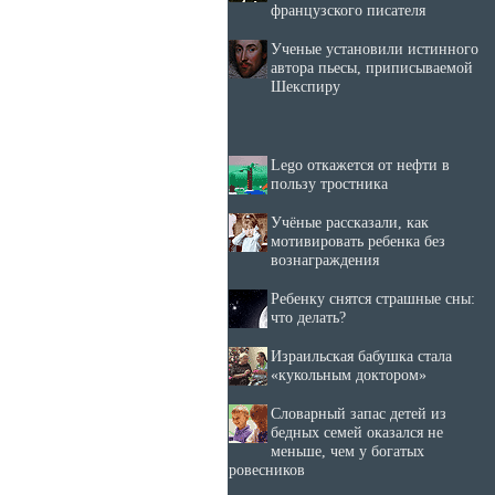
французского писателя
Ученые установили истинного
автора пьесы, приписываемой
Шекспиру
Lego откажется от нефти в
пользу тростника
Учёные рассказали, как
мотивировать ребенка без
вознаграждения
Ребенку снятся страшные сны:
что делать?
Израильская бабушка стала
«кукольным доктором»
Словарный запас детей из
бедных семей оказался не
меньше, чем у богатых
ровесников