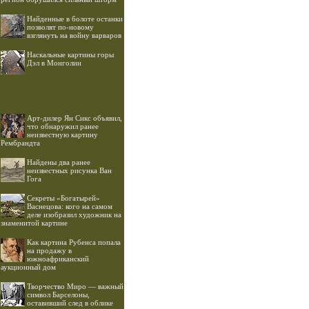
Найденные в болоте останки
позволят по-новому
взглянуть на войну варваров
Наскальные картины горы
Дэл в Монголии
Арт-дилер Ян Сикс объявил,
что обнаружил ранее
неизвестную картину
Рембрандта
Найдены два ранее
неизвестных рисунка Ван
Гога
Секреты «Богатырей»
Васнецова: кого на самом
деле изобразил художник на
знаменитой картине
Как картина Рубенса попала
на продажу в
южноафриканский
аукционный дом
Творчество Миро — важный
символ Барселоны,
оставивший след в облике