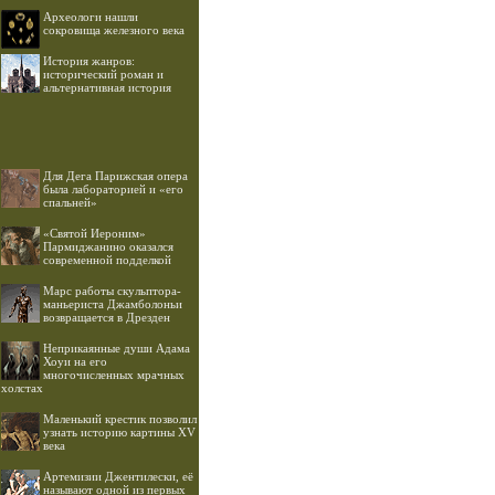
Археологи нашли
сокровища железного века
История жанров:
исторический роман и
альтернативная история
Для Дега Парижская опера
была лабораторией и «его
спальней»
«Святой Иероним»
Пармиджанино оказался
современной подделкой
Марс работы скульптора-
маньериста Джамболоньи
возвращается в Дрезден
Неприкаянные души Адама
Хоуи на его
многочисленных мрачных
холстах
Маленький крестик позволил
узнать историю картины XV
века
Артемизии Джентилески, её
называют одной из первых