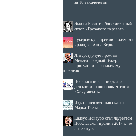
за 10 тысячелетий
Эмили Бронте - блистательный
автор «Грозового перевала»
Букеровскую премию получила
ирландка Анна Бернс
Литературную премию
Международный Букер
присудили израильскому
писателю
Появился новый портал о
детском и юношеском чтении
«Хочу читать»
Издана неизвестная сказка
Марка Твена
Кадзуо Исигуро стал лауреатом
Нобелевской премии 2017 г. по
литературе