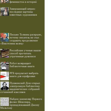
феминисток в истории
Завершающий штрих:
последние картины
известных художников
Письмо Толкина раскрыло,
почему писатель не стал
создавать продолжение
«Властелина колец»
Российские ученые нашли
способ прочитать
утраченные рукописи
Робот возвращает
библиотечные книги
РГБ предлагает выбрать
книги для оцифровки
Пушкинский Дом открыл
электронную библиотеку
академических собраний
сочинений классиков
Найден экземпляр Первого
фолио Шекспира,
принадлежавший Джону
Мильтону