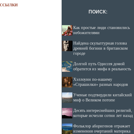
ССЫЛКИ
ПОИСК:
Как простые люди становились
небожителями
Найдена скульптурная голова
древней богини в британском
городе
Долгий путь Одиссея домой
обратится из мифа в реальность
Хэллоуин по-нашему
«Страшилки» разных народов
Ученые подтвердили китайский
миф о Великом потопе
Десять интереснейших религий,
которые исчезли сотни лет назад
Фольклор аборигенов отражает
изменения очертаний материка