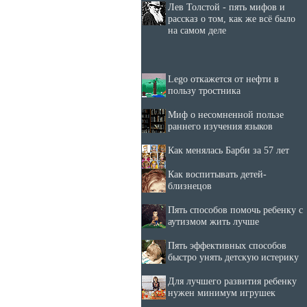
Лев Толстой - пять мифов и
рассказ о том, как же всё было
на самом деле
Lego откажется от нефти в
пользу тростника
Миф о несомненной пользе
раннего изучения языков
Как менялась Барби за 57 лет
Как воспитывать детей-
близнецов
Пять способов помочь ребенку с
аутизмом жить лучше
Пять эффективных способов
быстро унять детскую истерику
Для лучшего развития ребенку
нужен минимум игрушек